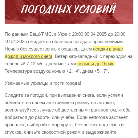
Виды деятельности
Обслуживание опасных производственных объектов
Оказание платных образовательных услуг
По данным БашУГМС, в Уфе с 20:00 09.04.2025 до 20:00
УГЗ рекомендует
10.04.2025 ожидается облачная погода с прояснениями.
Ночью без существенных осадков, днем
осадки в виде
Памятки населению
дождя и мокрого снега
. Ветер юго-западный с переходом на
Как стать спасателем
северный 7-12 м/с, днем местами
порывы до 16 м/с
.
Уголок гражданской обороны
Температура воздуха ночью +2,+4°, днем +5,+7°.
Пресс-центр
Уважаемые уфимцы и гости города!
СМИ о нас
Следите за погодой, при выпадении снега, если успели
Конкурсы
поменять на своем авто зимнюю резину на летнюю,
воспользуйтесь лучше общественным транспортом, чтобы
Наша работа
добраться до работы или учебы. Если непогода застанет
Фотогалерея
врасплох, выбирайте маршруты без резких подъемов и
спусков, снизьте скоростной режим и выдерживайте
Обращения