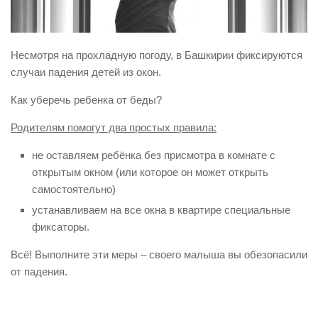
Виды деятельности
Обслуживание опасных производственных объектов
Несмотря на прохладную погоду, в Башкирии фиксируются
Оказание платных образовательных услуг
случаи падения детей из окон.
УГЗ рекомендует
Как уберечь ребенка от беды?
Памятки населению
Родителям помогут два
простых правила:
Как стать спасателем
не оставляем ребёнка без присмотра в комнате с
Уголок гражданской обороны
открытым окном (или которое он может открыть
Пресс-центр
самостоятельно)
устанавливаем на все окна в квартире специальные
СМИ о нас
фиксаторы.
Конкурсы
Всё! Выполните эти меры – своего малыша вы обезопасили
Наша работа
от падения.
Фотогалерея
Обращения