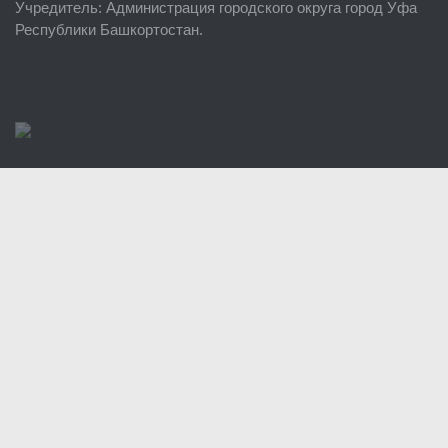
Учредитель
: Администрация городского округа город Уфа
Районные УГЗ
Республики Башкортостан.
Поисково-спасательный отряд г. Уфы
Учебно-методический отдел
Центр размещения пострадавших
Раскрытие информации
Отчеты о реализации муниципальных программ
Документы
История
Виды деятельности
Обслуживание опасных производственных объектов
Оказание платных образовательных услуг
УГЗ рекомендует
Памятки населению