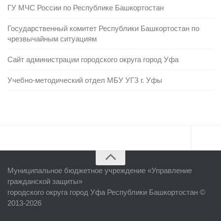
ГУ МЧС России по Республике Башкортостан
Государственный комитет Республики Башкортостан по
чрезвычайным ситуациям
Сайт администрации городского округа город Уфа
Учебно-методический отдел МБУ УГЗ г. Уфы
Главная
Муниципальное бюджетное учреждение «
Управление
Об учреждении
гражданской защиты
»
городского округа город Уфа Республики Башкортостан ©
Руководство
2013-2026
ЕДДС г. Уфы