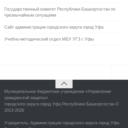
Государственный комитет Республики Башкортостан по
чрезвычайным ситуациям
Сайт администрации городского округа город Уфа
Учебно-методический отдел МБУ УГЗ г. Уфы
Главная
Муниципальное бюджетное учреждение «
Управление
Об учреждении
гражданской защиты
»
городского округа город Уфа Республики Башкортостан ©
Руководство
2013-2026
ЕДДС г. Уфы
Учредитель
: Администрация городского округа город Уфа
Районные УГЗ