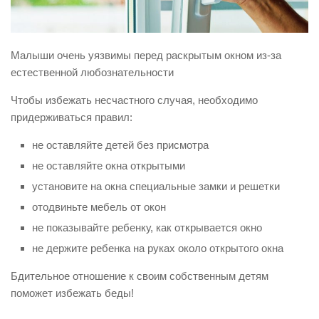
Виды деятельности
Обслуживание опасных производственных объектов
Малыши очень уязвимы перед раскрытым окном из-за
Оказание платных образовательных услуг
естественной любознательности
УГЗ рекомендует
Чтобы избежать несчастного случая, необходимо
Памятки населению
придерживаться правил:
Как стать спасателем
не оставляйте детей без присмотра
Уголок гражданской обороны
не оставляйте окна открытыми
установите на окна специальные замки и решетки
Пресс-центр
отодвиньте мебель от окон
СМИ о нас
не показывайте ребенку, как открывается окно
Конкурсы
не держите ребенка на руках около открытого окна
Наша работа
Бдительное отношение к своим собственным детям
Фотогалерея
поможет избежать беды!
Обращения