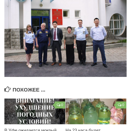
ПОХОЖЕЕ ...
0
0
В Уфе ожидается мокрый
На 23 часа будет