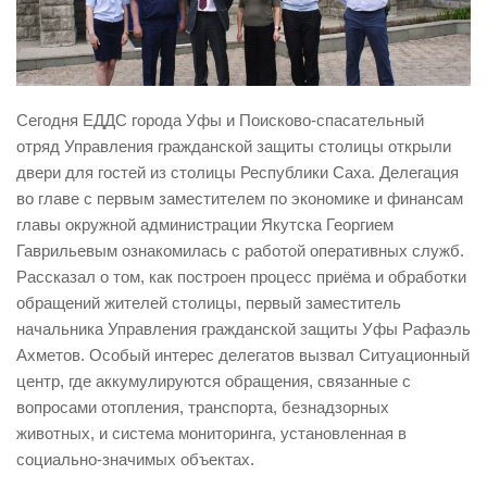
Виды деятельности
Обслуживание опасных производственных объектов
Оказание платных образовательных услуг
Сегодня ЕДДС города Уфы и Поисково-спасательный
УГЗ рекомендует
отряд Управления гражданской защиты столицы открыли
двери для гостей из столицы Республики Саха. Делегация
Памятки населению
во главе с первым заместителем по экономике и финансам
Как стать спасателем
главы окружной администрации Якутска Георгием
Уголок гражданской обороны
Гаврильевым ознакомилась с работой оперативных служб.
Рассказал о том, как построен процесс приёма и обработки
Пресс-центр
обращений жителей столицы, первый заместитель
СМИ о нас
начальника Управления гражданской защиты Уфы Рафаэль
Ахметов. Особый интерес делегатов вызвал Ситуационный
Конкурсы
центр, где аккумулируются обращения, связанные с
Наша работа
вопросами отопления, транспорта, безнадзорных
животных, и система мониторинга, установленная в
Фотогалерея
социально-значимых объектах.
Обращения