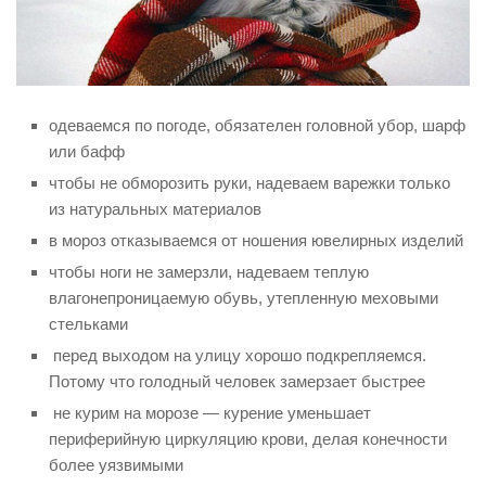
Виды деятельности
Обслуживание опасных производственных объектов
Оказание платных образовательных услуг
одеваемся по погоде, обязателен головной убор, шарф
УГЗ рекомендует
или бафф
Памятки населению
чтобы не обморозить руки, надеваем варежки только
из натуральных материалов
Как стать спасателем
в мороз отказываемся от ношения ювелирных изделий
Уголок гражданской обороны
чтобы ноги не замерзли, надеваем теплую
Пресс-центр
влагонепроницаемую обувь, утепленную меховыми
стельками
СМИ о нас
перед выходом на улицу хорошо подкрепляемся.
Конкурсы
Потому что голодный человек замерзает быстрее
Наша работа
не курим на морозе — курение уменьшает
Фотогалерея
периферийную циркуляцию крови, делая конечности
более уязвимыми
Обращения