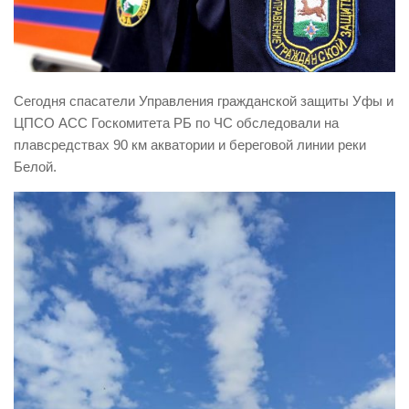
Виды деятельности
Обслуживание опасных производственных объектов
Оказание платных образовательных услуг
Сегодня спасатели Управления гражданской защиты Уфы и
УГЗ рекомендует
ЦПСО АСС Госкомитета РБ по ЧС обследовали на
плавсредствах 90 км акватории и береговой линии реки
Памятки населению
Белой.
Как стать спасателем
Уголок гражданской обороны
Пресс-центр
СМИ о нас
Конкурсы
Наша работа
Фотогалерея
Обращения