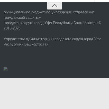
Главная
Муниципальное бюджетное учреждение «
Управление
Об учреждении
гражданской защиты
»
городского округа город Уфа Республики Башкортостан ©
Руководство
2013-2026
ЕДДС г. Уфы
Учредитель
: Администрация городского округа город Уфа
Районные УГЗ
Республики Башкортостан.
Поисково-спасательный отряд г. Уфы
Учебно-методический отдел
Центр размещения пострадавших
Раскрытие информации
Отчеты о реализации муниципальных программ
Документы
История
Виды деятельности