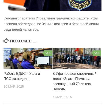
Виды деятельности
Обслуживание опасных производственных объектов
Сегодня спасатели Управления гражданской защиты Уфы
Оказание платных образовательных услуг
провели обследование 34 км акватории и береговой линии
реки Белой на катере.
УГЗ рекомендует
Памятки населению
ПОХОЖЕЕ ...
Как стать спасателем
0
0
Уголок гражданской обороны
Пресс-центр
СМИ о нас
Работа ЕДДС г. Уфы и
В Уфе прошел спортивный
Конкурсы
ПСО за неделю
квест «Знамя Памяти»,
посвященный 70-летию
Наша работа
10 МАР, 2025
Победы
Фотогалерея
7 МАЙ, 2015
Обращения