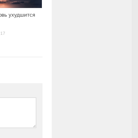
овь ухудшится
017