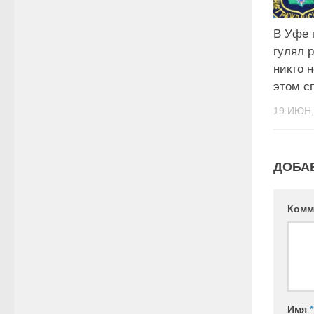
В Уфе 
гулял 
никто 
этом с
19 ИЮН,
ДОБА
Комм
Имя
*