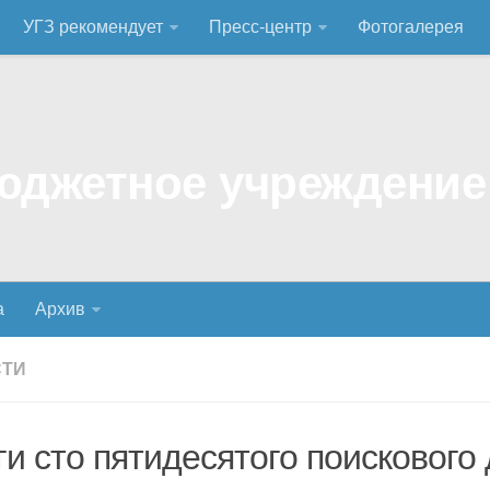
УГЗ рекомендует
Пресс-центр
Фотогалерея
а
Архив
СТИ
ги сто пятидесятого поискового