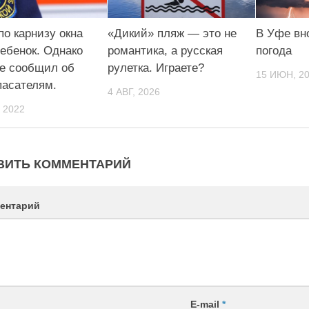
по карнизу окна
«Дикий» пляж — это не
В Уфе вн
ребенок. Однако
романтика, а русская
погода
не сообщил об
рулетка. Играете?
15 ИЮН, 2
пасателям.
4 АВГ, 2026
 2022
ВИТЬ КОММЕНТАРИЙ
ентарий
E-mail
*