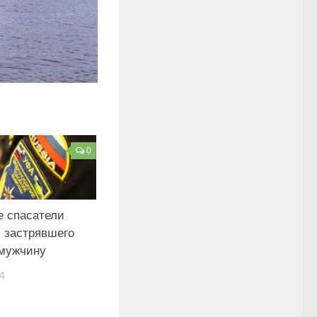
0
 спасатели
 застрявшего
 мужчину
4