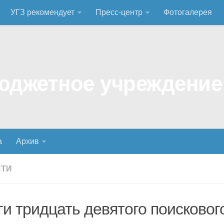
УГЗ рекомендует
Пресс-центр
Фотогалерея
а
Архив
СТИ
ги тридцать девятого поисковог