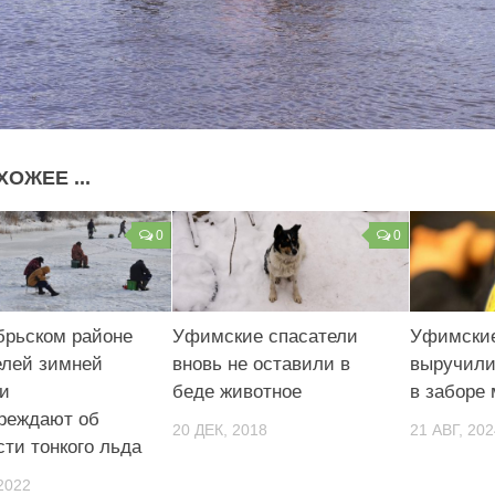
ХОЖЕЕ ...
0
0
брьском районе
Уфимские спасатели
Уфимские
лей зимней
вновь не оставили в
выручили
и
беде животное
в заборе
реждают об
20 ДЕК, 2018
21 АВГ, 202
сти тонкого льда
2022