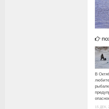
ПО
В Октя
любите
рыбалк
предуп
опасно
15 ДЕК, 