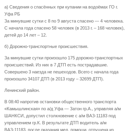
а) Сведения о спасённых при купании на водоёмах ГО г.
Виды деятельности
Уфа РБ
Обслуживание опасных производственных объектов
За минувшие сутки с 8 по 9 августа спасено — 4 человека.
Оказание платных образовательных услуг
С начала года спасено 58 человек (в 2013 г. – 168 человек),
детей до 14 лет – 12.
УГЗ рекомендует
б) Дорожно-транспортные происшествия.
Памятки населению
Как стать спасателем
За минувшие сутки произошло 175 дорожно-транспортных
происшествий. Из них в 7 ДТП есть пострадавшие.
Уголок гражданской обороны
Совершено 3 наезда не пешеходов. Всего с начала года
Пресс-центр
произошло 34107 ДТП (в 2013 году – 32699 ДТП).
СМИ о нас
Ленинский район.
Конкурсы
В 08:40 напротив остановки общественного транспорта
Наша работа
«Камышлинская» по а/д Уфа — Затон гр.А., управляя а/м
ШАНКСИ, допустил столкновение с а/м ВАЗ-11183 под
Фотогалерея
управлением гр.К. В результате ДТП водитель а/м
Обращения
ВАЗ-11183, после оказания мед. помощи, отпущена из