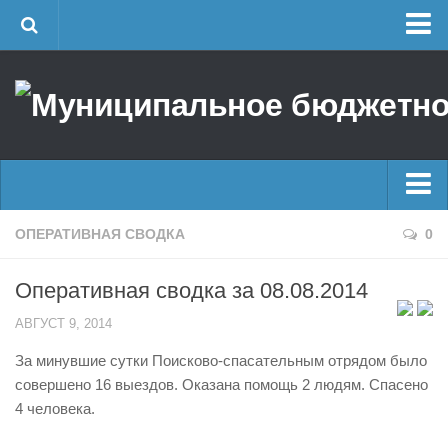
Главная
Об учреждении
Руководство
ЕДДС г. Уфы
Районные УГЗ
Главные новости
ОПЕРАТИВНАЯ СВОДКА
0
Поисково-спасательный отряд г. Уфы
Новости
Учебно-методический отдел
Оперативная сводка за 08.08.2014
Оперативная сводка
Центр размещения пострадавших
АВГУСТ 9, 2014
Архив
Раскрытие информации
За минувшие сутки Поисково-спасательным отрядом было
Отчеты о реализации муниципальных программ
Половодье
совершено 16 выездов. Оказана помощь 2 людям. Спасено
Документы
4 человека.
Купальный сезон
История