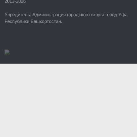
2013-2026
ЕДДС г. Уфы
Учредитель
: Администрация городского округа город Уфа
Районные УГЗ
Республики Башкортостан.
Поисково-спасательный отряд г. Уфы
Учебно-методический отдел
Центр размещения пострадавших
Раскрытие информации
Отчеты о реализации муниципальных программ
Документы
История
Виды деятельности
Обслуживание опасных производственных объектов
Оказание платных образовательных услуг
УГЗ рекомендует