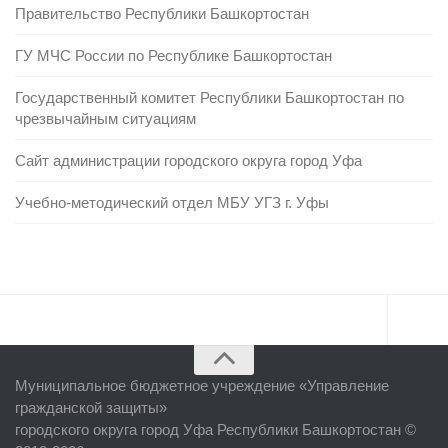
Правительство Республики Башкортостан
ГУ МЧС России по Республике Башкортостан
Государственный комитет Республики Башкортостан по
чрезвычайным ситуациям
Сайт администрации городского округа город Уфа
Учебно-методический отдел МБУ УГЗ г. Уфы
Главная
Муниципальное бюджетное учреждение «
Управление
Об учреждении
гражданской защиты
»
городского округа город Уфа Республики Башкортостан ©
Руководство