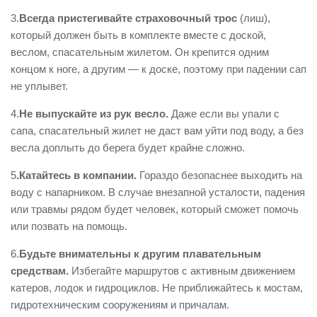
Контакты
3.
Всегда пристегивайте
страховочный трос
(лиш),
который должен быть в комплекте вместе с доской,
Вакансии
веслом, спасательным жилетом. Он крепится одним
концом к ноге, а другим — к доске, поэтому при падении сап
не уплывет.
4.
Не выпускайте из рук весло.
Даже если вы упали с
сапа, спасательный жилет не даст вам уйти под воду, а без
весла доплыть до берега будет крайне сложно.
5
.Катайтесь в компании.
Гораздо безопаснее выходить на
воду с напарником. В случае внезапной усталости, падения
или травмы рядом будет человек, который сможет помочь
или позвать на помощь.
6.
Будьте внимательны к другим плавательным
средствам.
Избегайте маршрутов с активным движением
катеров, лодок и гидроциклов. Не приближайтесь к мостам,
гидротехническим сооружениям и причалам.