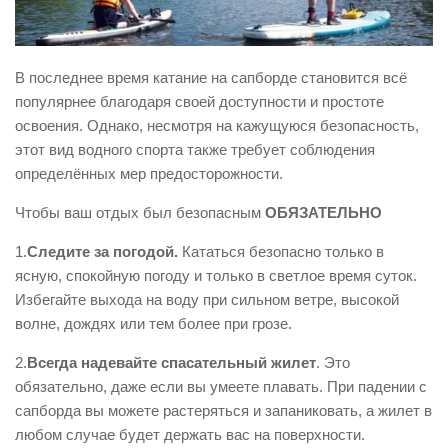
Виды деятельности
Обслуживание опасных производственных объектов
В последнее время катание на сапборде становится всё
Оказание платных образовательных услуг
популярнее благодаря своей доступности и простоте
освоения. Однако, несмотря на кажущуюся безопасность,
УГЗ рекомендует
этот вид водного спорта также требует соблюдения
Памятки населению
определённых мер предосторожности.
Как стать спасателем
Чтобы ваш отдых был безопасным
ОБЯЗАТЕЛЬНО
Уголок гражданской обороны
1.
Следите за погодой.
Кататься безопасно только в
Пресс-центр
ясную, спокойную погоду и только в светлое время суток.
СМИ о нас
Избегайте выхода на воду при сильном ветре, высокой
волне, дождях или тем более при грозе.
Конкурсы
2.
Всегда надевайте спасательный жилет
. Это
Наша работа
обязательно, даже если вы умеете плавать. При падении с
Фотогалерея
сапборда вы можете растеряться и запаниковать, а жилет в
любом случае будет держать вас на поверхности.
Обращения