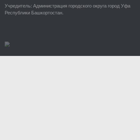
Учредитель
: Администрация городского округа город Уфа
Районные УГЗ
Республики Башкортостан.
Поисково-спасательный отряд г. Уфы
Учебно-методический отдел
Центр размещения пострадавших
Раскрытие информации
Отчеты о реализации муниципальных программ
Документы
История
Виды деятельности
Обслуживание опасных производственных объектов
Оказание платных образовательных услуг
УГЗ рекомендует
Памятки населению