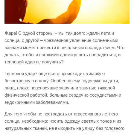
Виды деятельности
Обслуживание опасных производственных объектов
Оказание платных образовательных услуг
Жара! С одной стороны – мы так долго ждали лета и
УГЗ рекомендует
солнца, с другой – чрезмерное увлечение солнечными
ваннами может привести к печальным последствиям. Что
Памятки населению
делать, чтобы и погожими днями успеть насладиться, и
Как стать спасателем
тепловой удар не получить?
Уголок гражданской обороны
Тепловой удар чаще всего происходит в жаркую
Пресс-центр
безветренную погоду. Особенно ему подвержены дети,
лица, плохо переносящие жару или занятые тяжелой
СМИ о нас
физической работой, больные сердечно-сосудистыми и
Конкурсы
эндокринными заболеваниями.
Наша работа
Для того чтобы не пострадать от агрессивного летнего
Фотогалерея
солнца, необходимо: носить одежду светлых тонов и из
натуральных тканей, не выходить на улицу без головного
Обращения