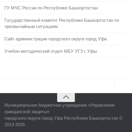
ГУ МЧС России по Республике Башкортостан
Государственный комитет Республики Башкортостан по
чрезвычайным ситуациям
Сайт администрации городского округа город Уфа
Учебно-методический отдел МБУ УГЗ г. Уфы
Главная
Муниципальное бюджетное учреждение «
Управление
Об учреждении
гражданской защиты
»
городского округа город Уфа Республики Башкортостан ©
Руководство
2013-2026
ЕДДС г. Уфы