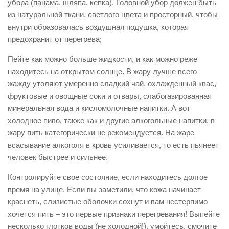
убора (панама, шляпа, кепка). Головной убор должен быть
Контакты
из натуральной ткани, светлого цвета и просторный, чтобы
внутри образовалась воздушная подушка, которая
Вакансии
предохранит от перегрева;
Пейте как можно больше жидкости, и как можно реже
находитесь на открытом солнце. В жару лучше всего
жажду утоляют умеренно сладкий чай, охлажденный квас,
фруктовые и овощные соки и отвары, слабогазированная
минеральная вода и кисломолочные напитки. А вот
холодное пиво, также как и другие алкогольные напитки, в
жару пить категорически не рекомендуется. На жаре
всасывание алкоголя в кровь усиливается, то есть пьянеет
человек быстрее и сильнее.
Контролируйте свое состояние, если находитесь долгое
время на улице. Если вы заметили, что кожа начинает
краснеть, слизистые оболочки сохнут и вам нестерпимо
хочется пить – это первые признаки перегревания! Выпейте
несколько глотков воды (не холодной!), умойтесь, смочите