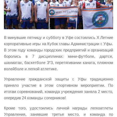
Виды деятельности
Обслуживание опасных производственных объектов
Оказание платных образовательных услуг
УГЗ рекомендует
В минувшие пятницу и субботу в Уфе состоялись X Летние
Памятки населению
корпоративные игры на Кубок главы Администрации г. Уфы.
В этом году команды городских предприятий и организаций
Как стать спасателем
боролись в 7 дисциплинах: мини-футболе, дартсе,
Уголок гражданской обороны
шахматах, баскетболе 3*3, перетягивании каната, пляжном
Пресс-центр
волейболе и легкой атлетике.
СМИ о нас
Управление гражданской защиты г. Уфы традиционно
приняло участие в этом спортивном мероприятии. По
Конкурсы
итогам соревнований, команда учреждения заняла 2 место,
Наша работа
опередив 24 команды соперников!
Фотогалерея
Кроме того, удостоились личной награды легкоатлеты
Обращения
Управления, занявшие третье место, и команда по