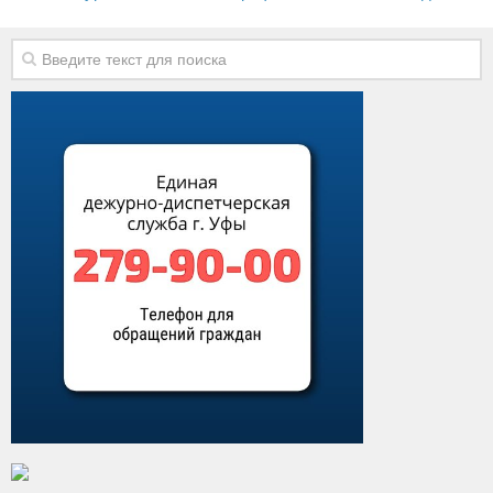
Виды деятельности
Обслуживание опасных производственных объектов
Оказание платных образовательных услуг
УГЗ рекомендует
Памятки населению
Как стать спасателем
Уголок гражданской обороны
Пресс-центр
СМИ о нас
Конкурсы
Наша работа
Фотогалерея
Обращения