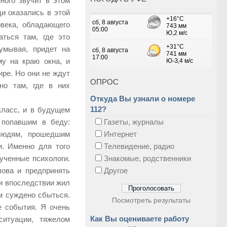
ого звучит в этом
 оказались в этой
овека, обладающего
ться там, где это
умывая, придет на
у на краю окна, и
ре. Но они не ждут
ОПРОС
но там, где в них
Откуда Вы узнали о номере
112?
класс, и в будущем
 попавшим в беду:
Газеты, журналы
 людям, прошедшим
Интернет
и. Именно для того
Телевидение, радио
ученные психологи.
Знакомые, родственники
ова и предпринять
Другое
и впоследствии жил
м суждено сбыться.
Посмотреть результаты
е события. Я очень
Как Вы оцениваете работу
ситуации, тяжелом