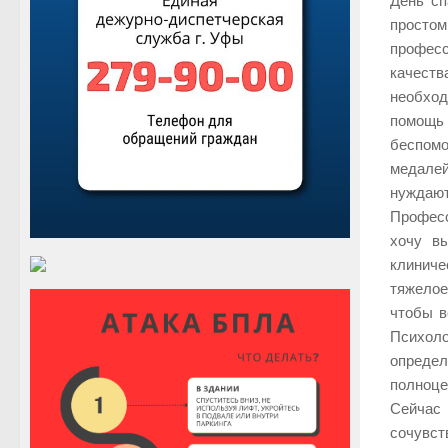
День сп
простом
професс
качеств
необход
помощь 
беспомо
медале
нуждают
Професс
хочу в
клинич
тяжелое
чтобы в
Психоло
определ
полноце
Сейчас 
сочувс