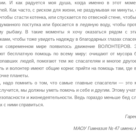
нии. И как радуется моя душа, когда именно в этот мом
лей. Как часто, с риском для жизни, не раздумывая ни минуты,
, чтобы спасти котенка, или спускается по отвесной стене, чтоб
думанного поступка или бросается в ледяную воду, чтобы про
му рыбаку. В такие моменты я хочу оказаться рядом с э
ками, чтобы тоже увидеть надежду в благодарных глазах спасе
м современном мире появилось движение ВОЛОНТЕРОВ. Э
ют бесплатную помощь по всему миру: очищают от мусора б
опавших людей, помогают тем же спасателям и многое другое
ль и волонтер имеют общие корни: прийти на помощь там, где 
очке планеты.
, надо помнить о том, что самые главные спасатели — это 
случится, мы должны уметь помочь и себе и другим. Этому учат
езопасности и жизнедеятельности. Ведь гораздо меньше бед сл
ак с ними справиться.
Гаре
МАОУ Гимназия № 47 имени А