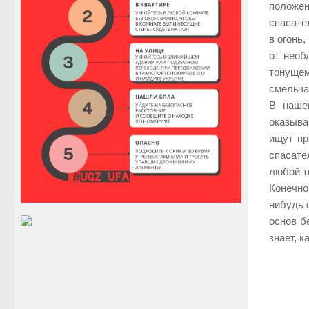
положе
спасате
в огонь
от необ
тонуще
смельча
В наше
оказыва
ищут пр
спасате
любой т
Конечно
нибудь 
основ б
знает, к