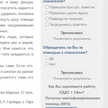
спасателей?
ент я вижу фигуры
Приехали быстро, помогли
 спасатель кидается
Пришлось долго ждать
ы удержать человека
Помощи не получил
тянуть руку помощи
Затрудняюсь ответить
тими неудержимыми
нных.
то люди, которые
Посмотреть результаты
ерега рек и морей,
Обращались ли Вы за
. Мне кажется, что
помощью к спасателям?
в тебе нуждаются, в
Да
Нет
мы сами. Если что-
 в школах на уроках
учается с теми, кто
Посмотреть результаты
Как Вы оцениваете работу
ЕДДС г. Уфы?
ева Марина, 17 лет,
Получил квалифицированную
.П. Гайдара, г. Уфа
помощь
(55%)