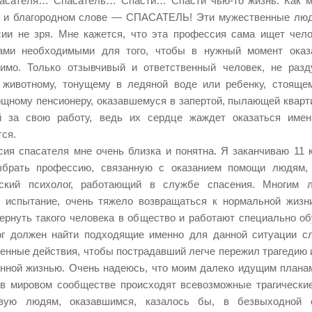
асателя… Спасатель… Спасти… Спасти чью-то жизнь. Как мн
 и благородном слове — СПАСАТЕЛЬ! Эти мужественные люди
ии не зря. Мне кажется, что эта профессия сама ищет чел
ами необходимыми для того, чтобы в нужный момент оказа
имо. Только отзывчивый и ответственный человек, не разд
животному, тонущему в ледяной воде или ребенку, стоящем
щному пенсионеру, оказавшемуся в запертой, пылающей кварти
й за свою работу, ведь их сердце жаждет оказаться имен
ся.
ия спасателя мне очень близка и понятна. Я заканчиваю 11 
ыбрать профессию, связанную с оказанием помощи людям,
еский психолог, работающий в службе спасения. Многим
 испытание, очень тяжело возвращаться к нормальной жизн
ернуть такого человека в общество и работают специально об
г должен найти подходящие именно для данной ситуации сл
енные действия, чтобы пострадавший легче пережил трагедию 
нной жизнью. Очень надеюсь, что моим далеко идущим плана
в мировом сообществе происходят всевозможные трагически
твую людям, оказавшимся, казалось бы, в безвыходной 