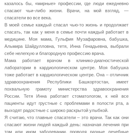
казалось бы, «мирные» профессии, где люди ежедневно
Виды деятельности
спасают чьи–либо жизни. Врачи, на мой взгляд, —
спасатели во все века.
Обслуживание опасных производственных объектов
В моей семье каждый спасал чью-то жизнь и продолжает
Оказание платных образовательных услуг
спасать, так как у меня в семье почти каждый работает в
УГЗ рекомендует
медицине. Моя мама, Гульфия Музафаровна, бабушка,
Альмира Шайдулловна, тетя, Инна Генадьевна, выбрали
Памятки населению
себе нелегкую и благородную профессию врача.
Как стать спасателем
Мама работает врачом в клинико-диагностической
лаборатории в кардиологическом центре. Моя бабушка
Уголок гражданской обороны
тоже работает в кардиологическом центре. Она – отличник
Пресс-центр
здравоохранения Республики Башкортостан, имеет
похвальную грамоту министерства здравоохранения
СМИ о нас
России. Тетя Инна работает стоматологом, к ней все
Конкурсы
пациенты идут грустные с проблемами в полости рта, а
Наша работа
выходят радостные с широко раскрытой улыбкой.
Я считаю, что главные спасатели – это врачи. Так как они
Фотогалерея
спасают жизни людей каждый день: назначая лечения при
Обращения
том или ином заболевании, проводя разные лечебные