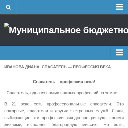
Главная
Об учреждении
Руководство
ЕДДС г. Уфы
Районные УГЗ
Главные новости
ИВАНОВА ДИАНА, СПАСАТЕЛЬ — ПРОФЕССИЯ ВЕКА
Поисково-спасательный отряд г. Уфы
Новости
Учебно-методический отдел
Спасатель – профессия века!
Оперативная сводка
Центр размещения пострадавших
Спасатель, одна из самых важных профессий на земле.
Архив
Раскрытие информации
В 21 веке есть профессиональные спасатели. Это
Отчеты о реализации муниципальных программ
Половодье
пожарные, спасатели и других экстренных служб. Люди,
Документы
Купальный сезон
выбирающие эти профессии, ежедневно рискуют своими
жизнями, выполняя благородную миссию. Но есть,
История