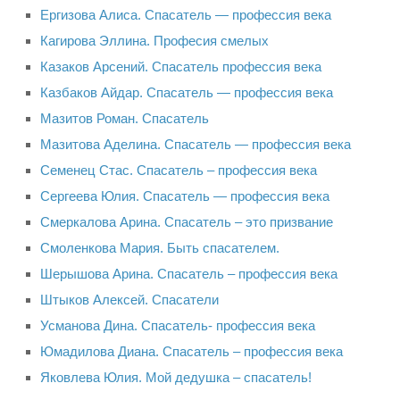
Ергизова Алиса. Спасатель — профессия века
Виды деятельности
Кагирова Эллина. Професия смелых
Обслуживание опасных производственных объектов
Казаков Арсений. Спасатель профессия века
Оказание платных образовательных услуг
Казбаков Айдар. Спасатель — профессия века
УГЗ рекомендует
Мазитов Роман. Спасатель
Мазитова Аделина. Спасатель — профессия века
Памятки населению
Семенец Стас. Спасатель – профессия века
Как стать спасателем
Сергеева Юлия. Спасатель — профессия века
Уголок гражданской обороны
Смеркалова Арина. Спасатель – это призвание
Пресс-центр
Смоленкова Мария. Быть спасателем.
СМИ о нас
Шерышова Арина. Спасатель – профессия века
Конкурсы
Штыков Алексей. Спасатели
Усманова Дина. Спасатель- профессия века
Наша работа
Юмадилова Диана. Спасатель – профессия века
Фотогалерея
Яковлева Юлия. Мой дедушка – спасатель!
Обращения