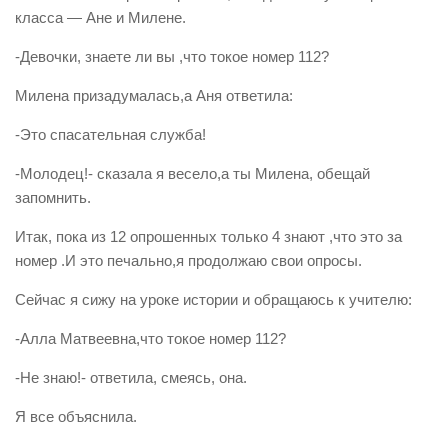
класса — Ане и Милене.
-Девочки, знаете ли вы ,что токое номер 112?
Милена призадумалась,а Аня ответила:
-Это спасательная служба!
-Молодец!- сказала я весело,а ты Милена, обещай
запомнить.
Итак, пока из 12 опрошенных только 4 знают ,что это за
номер .И это печально,я продолжаю свои опросы.
Сейчас я сижу на уроке истории и обращаюсь к учителю:
-Алла Матвеевна,что токое номер 112?
-Не знаю!- ответила, смеясь, она.
Я все объяснила.