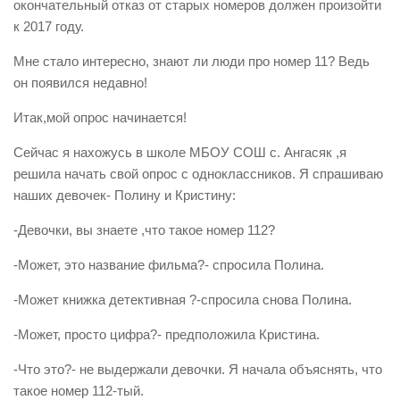
окончательный отказ от старых номеров должен произойти
Виды деятельности
к 2017 году.
Обслуживание опасных производственных объектов
Мне стало интересно, знают ли люди про номер 11? Ведь
он появился недавно!
Оказание платных образовательных услуг
УГЗ рекомендует
Итак,мой опрос начинается!
Памятки населению
Сейчас я нахожусь в школе МБОУ СОШ с. Ангасяк ,я
решила начать свой опрос с одноклассников. Я спрашиваю
Как стать спасателем
наших девочек- Полину и Кристину:
Уголок гражданской обороны
-Девочки, вы знаете ,что такое номер 112?
Пресс-центр
-Может, это название фильма?- спросила Полина.
СМИ о нас
Конкурсы
-Может книжка детективная ?-спросила снова Полина.
Наша работа
-Может, просто цифра?- предположила Кристина.
Фотогалерея
-Что это?- не выдержали девочки. Я начала объяснять, что
Обращения
такое номер 112-тый.