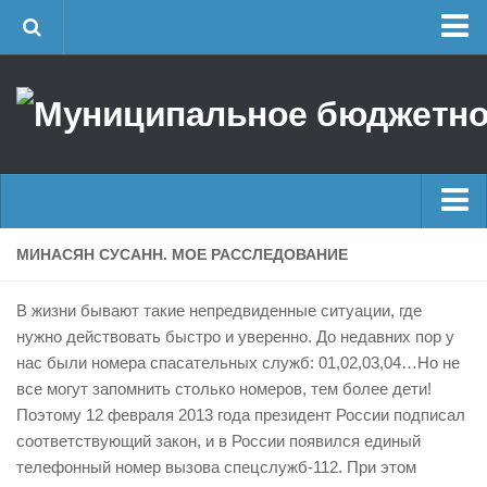
Главная
Об учреждении
Руководство
ЕДДС г. Уфы
Районные УГЗ
Главные новости
МИНАСЯН СУСАНН. МОЕ РАССЛЕДОВАНИЕ
Поисково-спасательный отряд г. Уфы
Новости
Учебно-методический отдел
В жизни бывают такие непредвиденные ситуации, где
Оперативная сводка
Центр размещения пострадавших
нужно действовать быстро и уверенно. До недавних пор у
нас были номера спасательных служб: 01,02,03,04…Но не
Архив
Раскрытие информации
все могут запомнить столько номеров, тем более дети!
Отчеты о реализации муниципальных программ
Половодье
Поэтому 12 февраля 2013 года президент России подписал
соответствующий закон, и в России появился единый
Документы
Купальный сезон
телефонный номер вызова спецслужб-112. При этом
История