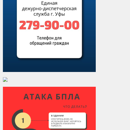
Виды деятельности
Обслуживание опасных производственных объектов
Оказание платных образовательных услуг
УГЗ рекомендует
Памятки населению
Как стать спасателем
Уголок гражданской обороны
Пресс-центр
СМИ о нас
Конкурсы
Наша работа
Фотогалерея
Обращения