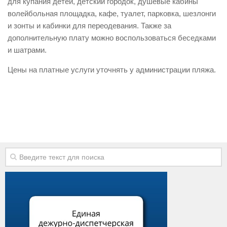
для купания детей, детский городок, душевые кабины
Виды деятельности
волейбольная площадка, кафе, туалет, парковка, шезлонги
и зонты и кабинки для переодевания. Также за
Обслуживание опасных производственных объектов
дополнительную плату можно воспользоваться беседками
Оказание платных образовательных услуг
и шатрами.
УГЗ рекомендует
Цены на платные услуги уточнять у администрации пляжа.
Памятки населению
Как стать спасателем
Уголок гражданской обороны
Пресс-центр
СМИ о нас
Конкурсы
Наша работа
Фотогалерея
Обращения