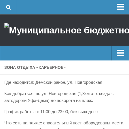
Главная
Об учреждении
Руководство
ЕДДС г. Уфы
Районные УГЗ
Главные новости
ЗОНА ОТДЫХА «КАРЬЕРНОЕ»
Поисково-спасательный отряд г. Уфы
Новости
Учебно-методический отдел
Где находится: Демский район, ул. Новгородская
Оперативная сводка
Центр размещения пострадавших
Как добраться: по ул. Новгородская (1,3км от съезда с
Архив
Раскрытие информации
автодороги Уфа-Дема) до поворота на пляж.
Отчеты о реализации муниципальных программ
Половодье
График работы: с 11:00 до 23:00, без выходных
Документы
Купальный сезон
Что есть на пляже: спасательный пост, оборудованы места
История