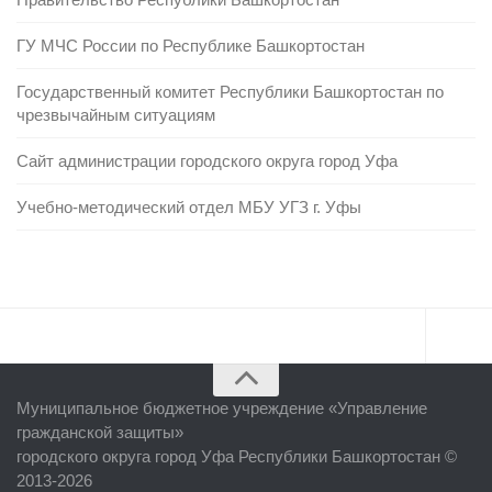
ГУ МЧС России по Республике Башкортостан
Государственный комитет Республики Башкортостан по
чрезвычайным ситуациям
Сайт администрации городского округа город Уфа
Учебно-методический отдел МБУ УГЗ г. Уфы
Главная
Муниципальное бюджетное учреждение «
Управление
Об учреждении
гражданской защиты
»
городского округа город Уфа Республики Башкортостан ©
Руководство
2013-2026