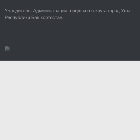
ЕДДС г. Уфы
Учредитель
: Администрация городского округа город Уфа
Районные УГЗ
Республики Башкортостан.
Поисково-спасательный отряд г. Уфы
Учебно-методический отдел
Центр размещения пострадавших
Раскрытие информации
Отчеты о реализации муниципальных программ
Документы
История
Виды деятельности
Обслуживание опасных производственных объектов
Оказание платных образовательных услуг
УГЗ рекомендует
Памятки населению