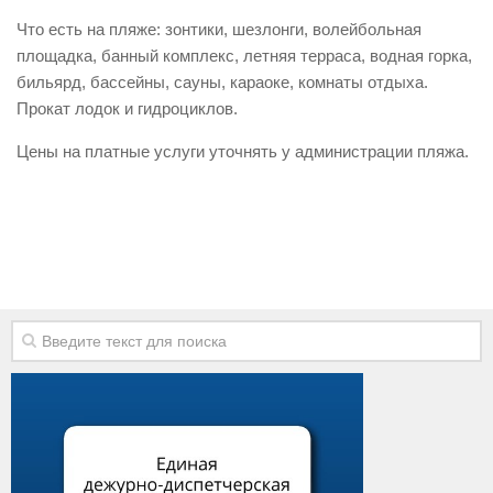
Виды деятельности
Что есть на пляже: зонтики, шезлонги, волейбольная
площадка, банный комплекс, летняя терраса, водная горка,
Обслуживание опасных производственных объектов
бильярд, бассейны, сауны, караоке, комнаты отдыха.
Оказание платных образовательных услуг
Прокат лодок и гидроциклов.
УГЗ рекомендует
Цены на платные услуги уточнять у администрации пляжа.
Памятки населению
Как стать спасателем
Уголок гражданской обороны
Пресс-центр
СМИ о нас
Конкурсы
Наша работа
Фотогалерея
Обращения