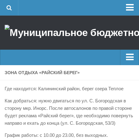
Главная
Об учреждении
Руководство
ЕДДС г. Уфы
Районные УГЗ
Главные новости
ЗОНА ОТДЫХА «РАЙСКИЙ БЕРЕГ»
Поисково-спасательный отряд г. Уфы
Новости
Учебно-методический отдел
Где находится: Калининский район, берег озера Теплое
Оперативная сводка
Центр размещения пострадавших
Как добраться: нужно двигаться по ул. С. Богородская в
Архив
Раскрытие информации
сторону мкр. Инорс. После автосалонов по правой стороне
будет реклама «Райский берег», где необходимо повернуть
Отчеты о реализации муниципальных программ
Половодье
направо и ехать до конца (ул. С. Богородская, 53/3)
Документы
Купальный сезон
График работы: с 10.00 до 23.00, без выходных.
История