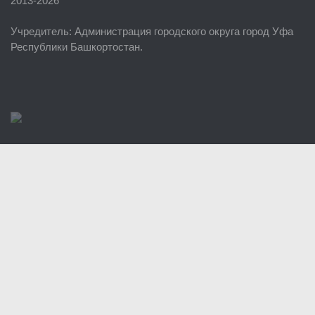
2013-2026
ЕДДС г. Уфы
Учредитель
: Администрация городского округа город Уфа
Районные УГЗ
Республики Башкортостан.
Поисково-спасательный отряд г. Уфы
Учебно-методический отдел
Центр размещения пострадавших
Раскрытие информации
Отчеты о реализации муниципальных программ
Документы
История
Виды деятельности
Обслуживание опасных производственных объектов
Оказание платных образовательных услуг
УГЗ рекомендует