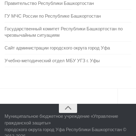
Правительство Республики Башкортостан
ГУ МЧС России по Республике Башкортостан
Государственный комитет Республики Башкортостан по
чрезвычайным ситуациям
Сайт администрации городского округа город Уфа
Учебно-методический отдел МБУ УГЗ г. Уфы
Главная
Муниципальное бюджетное учреждение «
Управление
Об учреждении
гражданской защиты
»
городского округа город Уфа Республики Башкортостан ©
Руководство