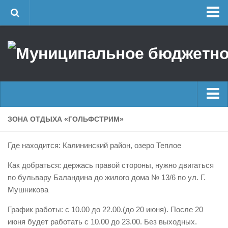
Главная
Об учреждении
Руководство
ЕДДС г. Уфы
Районные УГЗ
Главные новости
ЗОНА ОТДЫХА «ГОЛЬФСТРИМ»
Поисково-спасательный отряд г. Уфы
Новости
Учебно-методический отдел
Где находится: Калининский район, озеро Теплое
Оперативная сводка
Центр размещения пострадавших
Как добраться: держась правой стороны, нужно двигаться
Архив
Раскрытие информации
по бульвару Баландина до жилого дома № 13/6 по ул. Г.
Мушникова
Отчеты о реализации муниципальных программ
Половодье
Документы
Купальный сезон
График работы: с 10.00 до 22.00.(до 20 июня). После 20
июня будет работать с 10.00 до 23.00. Без выходных.
История