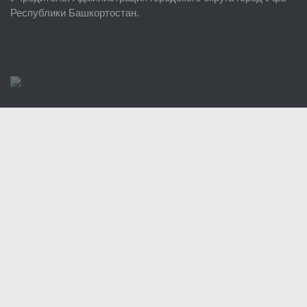
Районные УГЗ
Республики Башкортостан.
Поисково-спасательный отряд г. Уфы
Учебно-методический отдел
Центр размещения пострадавших
Раскрытие информации
Отчеты о реализации муниципальных программ
Документы
История
Виды деятельности
Обслуживание опасных производственных объектов
Оказание платных образовательных услуг
УГЗ рекомендует
Памятки населению
Как стать спасателем