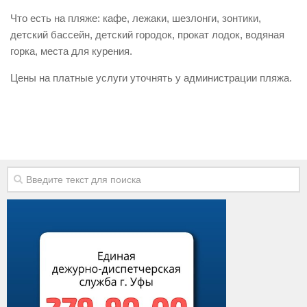
Виды деятельности
Что есть на пляже: кафе, лежаки, шезлонги, зонтики,
детский бассейн, детский городок, прокат лодок, водяная
Обслуживание опасных производственных объектов
горка, места для курения.
Оказание платных образовательных услуг
Цены на платные услуги уточнять у администрации пляжа.
УГЗ рекомендует
Памятки населению
Как стать спасателем
Уголок гражданской обороны
Пресс-центр
СМИ о нас
Конкурсы
Наша работа
Фотогалерея
Обращения