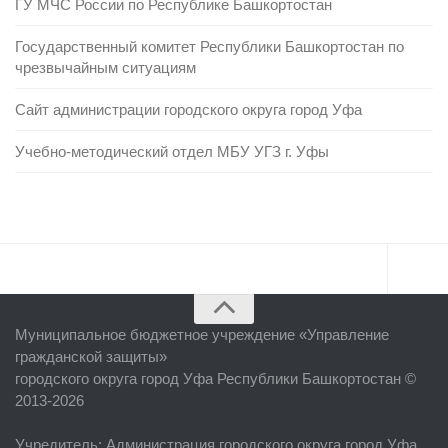
ГУ МЧС России по Республике Башкортостан
Государственный комитет Республики Башкортостан по
чрезвычайным ситуациям
Сайт администрации городского округа город Уфа
Учебно-методический отдел МБУ УГЗ г. Уфы
Главная
Муниципальное бюджетное учреждение «
Управление
Об учреждении
гражданской защиты
»
городского округа город Уфа Республики Башкортостан ©
Руководство
2013-2026
ЕДДС г. Уфы
Учредитель
: Администрация городского округа город Уфа