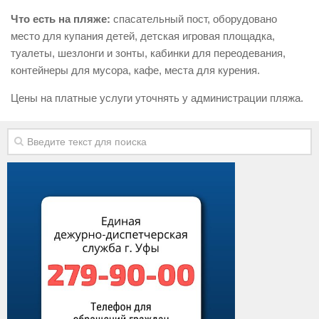
Виды деятельности
Что есть на пляже:
спасательный пост, оборудовано
место для купания детей, детская игровая площадка,
Обслуживание опасных производственных объектов
туалеты, шезлонги и зонты, кабинки для переодевания,
Оказание платных образовательных услуг
контейнеры для мусора, кафе, места для курения.
УГЗ рекомендует
Цены на платные услуги уточнять у администрации пляжа.
Памятки населению
Как стать спасателем
Уголок гражданской обороны
Пресс-центр
СМИ о нас
Конкурсы
Наша работа
Фотогалерея
Обращения