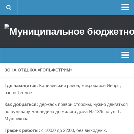
Главная
Об учреждении
Руководство
ЕДДС г. Уфы
Районные УГЗ
Главные новости
ЗОНА ОТДЫХА «ГОЛЬФСТРИМ»
Поисково-спасательный отряд г. Уфы
Новости
Учебно-методический отдел
Где находится:
Калининский район, микрорайон Инорс,
Оперативная сводка
Центр размещения пострадавших
озеро Теплое.
Архив
Раскрытие информации
Как добраться:
держась правой стороны, нужно двигаться
по бульвару Баландина до жилого дома № 13/6 по ул. Г.
Отчеты о реализации муниципальных программ
Половодье
Мушникова
Документы
Купальный сезон
График работы:
с 10:00 до 22:00, без выходных.
История