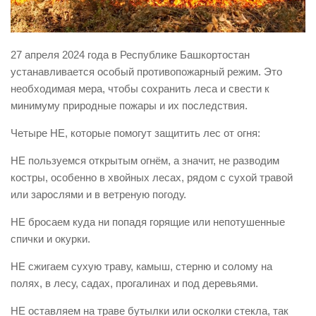
Виды деятельности
Обслуживание опасных производственных объектов
27 апреля 2024 года в Республике Башкортостан
Оказание платных образовательных услуг
устанавливается особый противопожарный режим. Это
необходимая мера, чтобы сохранить леса и свести к
УГЗ рекомендует
минимуму природные пожары и их последствия.
Памятки населению
Четыре НЕ, которые помогут защитить лес от огня:
Как стать спасателем
НЕ пользуемся открытым огнём, а значит, не разводим
Уголок гражданской обороны
костры, особенно в хвойных лесах, рядом с сухой травой
Пресс-центр
или зарослями и в ветреную погоду.
СМИ о нас
НЕ бросаем куда ни попадя горящие или непотушенные
Конкурсы
спички и окурки.
Наша работа
НЕ сжигаем сухую траву, камыш, стерню и солому на
Фотогалерея
полях, в лесу, садах, прогалинах и под деревьями.
Обращения
НЕ оставляем на траве бутылки или осколки стекла, так