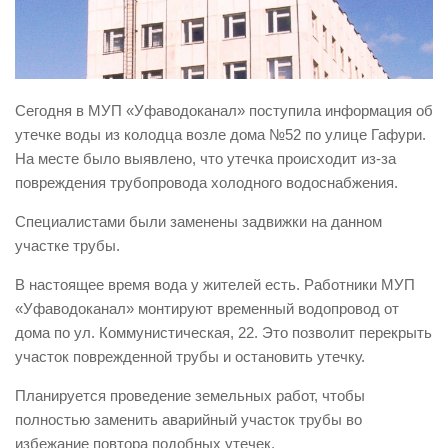
Виды деятельности
Обслуживание опасных производственных объектов
Оказание платных образовательных услуг
Сегодня в МУП «Уфаводоканал» поступила информация об
УГЗ рекомендует
утечке воды из колодца возле дома №52 по улице Гафури.
На месте было выявлено, что утечка происходит из-за
Памятки населению
повреждения трубопровода холодного водоснабжения.
Как стать спасателем
Специалистами были заменены задвижки на данном
Уголок гражданской обороны
участке трубы.
Пресс-центр
В настоящеe время вода у жителей есть. Работники МУП
СМИ о нас
«Уфаводоканал» монтируют временный водопровод от
Конкурсы
дома по ул. Коммунистическая, 22. Это позволит перекрыть
участок поврежденной трубы и остановить утечку.
Наша работа
Планируется проведение земельных работ, чтобы
Фотогалерея
полностью заменить аварийный участок трубы во
Обращения
избежание повтора подобных утечек.