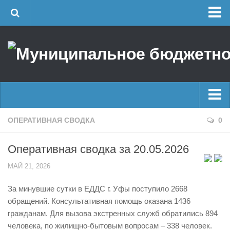
Главная
Об учреждении
Руководство
ЕДДС г. Уфы
Районные УГЗ
Главные новости
ОПЕРАТИВНАЯ СВОДКА
0
Поисково-спасательный отряд г. Уфы
Новости
Учебно-методический отдел
Оперативная сводка за 20.05.2026
Оперативная сводка
Центр размещения пострадавших
МАЙ 21, 2026
Архив
Раскрытие информации
За минувшие сутки в ЕДДС г. Уфы поступило 2668
Отчеты о реализации муниципальных программ
Половодье
обращений. Консультативная помощь оказана 1436
Документы
Купальный сезон
гражданам. Для вызова экстренных служб обратились 894
История
человека, по жилищно-бытовым вопросам – 338 человек.