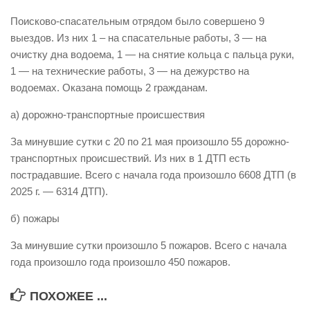
Виды деятельности
Поисково-спасательным отрядом было совершено 9
выездов. Из них 1 – на спасательные работы, 3 — на
Обслуживание опасных производственных объектов
очистку дна водоема, 1 — на снятие кольца с пальца руки,
Оказание платных образовательных услуг
1 — на технические работы, 3 — на дежурство на
водоемах. Оказана помощь 2 гражданам.
УГЗ рекомендует
Памятки населению
а) дорожно-транспортные происшествия
Как стать спасателем
За минувшие сутки с 20 по 21 мая произошло 55 дорожно-
транспортных происшествий. Из них в 1 ДТП есть
Уголок гражданской обороны
пострадавшие. Всего с начала года произошло 6608 ДТП (в
Пресс-центр
2025 г. — 6314 ДТП).
СМИ о нас
б) пожары
Конкурсы
За минувшие сутки произошло 5 пожаров. Всего с начала
Наша работа
года произошло года произошло 450 пожаров.
Фотогалерея
ПОХОЖЕЕ ...
Обращения