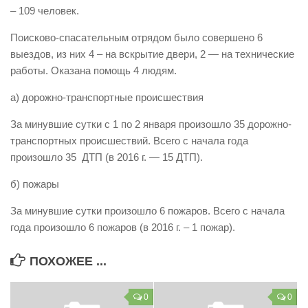
– 109 человек.
Виды деятельности
Поисково-спасательным отрядом было совершено 6
Обслуживание опасных производственных объектов
выездов, из них 4 – на вскрытие двери, 2 — на технические
Оказание платных образовательных услуг
работы. Оказана помощь 4 людям.
УГЗ рекомендует
а) дорожно-транспортные происшествия
Памятки населению
За минувшие сутки с 1 по 2 января произошло 35 дорожно-
Как стать спасателем
транспортных происшествий. Всего с начала года
произошло 35 ДТП (в 2016 г. — 15 ДТП).
Уголок гражданской обороны
Пресс-центр
б) пожары
СМИ о нас
За минувшие сутки произошло 6 пожаров. Всего с начала
года произошло 6 пожаров (в 2016 г. – 1 пожар).
Конкурсы
Наша работа
ПОХОЖЕЕ ...
Фотогалерея
0
0
Обращения