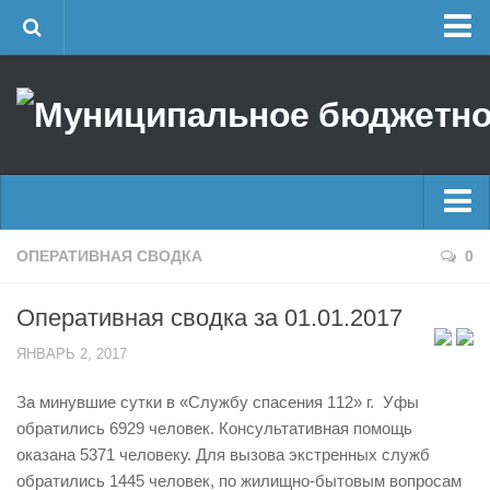
Главная
Об учреждении
Руководство
ЕДДС г. Уфы
Районные УГЗ
Главные новости
ОПЕРАТИВНАЯ СВОДКА
0
Поисково-спасательный отряд г. Уфы
Новости
Учебно-методический отдел
Оперативная сводка за 01.01.2017
Оперативная сводка
Центр размещения пострадавших
ЯНВАРЬ 2, 2017
Архив
Раскрытие информации
За минувшие сутки в «Службу спасения 112» г. Уфы
Отчеты о реализации муниципальных программ
Половодье
обратились 6929 человек. Консультативная помощь
Документы
Купальный сезон
оказана 5371 человеку. Для вызова экстренных служб
История
обратились 1445 человек, по жилищно-бытовым вопросам