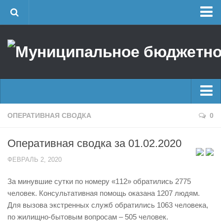
Главная
Об учреждении
Руководство
ЕДДС г. Уфы
Районные УГЗ
Главные новости
ОПЕРАТИВНАЯ СВОДКА
0
Поисково-спасательный отряд г. Уфы
Новости
Учебно-методический отдел
Оперативная сводка за 01.02.2020
Оперативная сводка
Центр размещения пострадавших
ФЕВРАЛЬ 2, 2020
Архив
Раскрытие информации
За минувшие сутки по номеру «112» обратились 2775
Отчеты о реализации муниципальных программ
Половодье
человек. Консультативная помощь оказана 1207 людям.
Документы
Купальный сезон
Для вызова экстренных служб обратились 1063 человека,
История
по жилищно-бытовым вопросам – 505 человек.