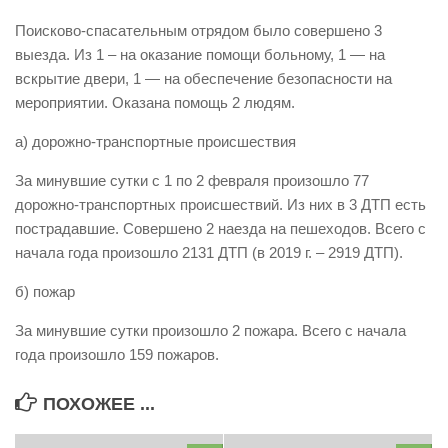
Виды деятельности
Поисково-спасательным отрядом было совершено 3
выезда. Из 1 – на оказание помощи больному, 1 — на
Обслуживание опасных производственных объектов
вскрытие двери, 1 — на обеспечение безопасности на
Оказание платных образовательных услуг
мероприятии. Оказана помощь 2 людям.
УГЗ рекомендует
а) дорожно-транспортные происшествия
Памятки населению
За минувшие сутки с 1 по 2 февраля произошло 77
Как стать спасателем
дорожно-транспортных происшествий. Из них в 3 ДТП есть
пострадавшие. Совершено 2 наезда на пешеходов. Всего с
Уголок гражданской обороны
начала года произошло 2131 ДТП (в 2019 г. – 2919 ДТП).
Пресс-центр
б) пожар
СМИ о нас
За минувшие сутки произошло 2 пожара. Всего с начала
Конкурсы
года произошло 159 пожаров.
Наша работа
Фотогалерея
ПОХОЖЕЕ ...
Обращения