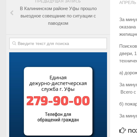
ПРЕДЫДУЩАЯ ЗАПИСЬ
АПРЕЛЬ 
В Калининском районе Уфы прошло
выездное совещание по ситуации с
За мину
паводком
оказана
жилищно
Поисков
двери, 
техниче
а) доро
За мину
Всего с
б) пожа
За мину
ПО