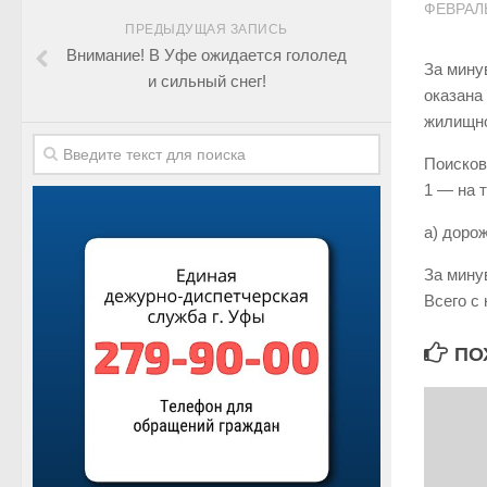
ФЕВРАЛЬ
ПРЕДЫДУЩАЯ ЗАПИСЬ
Внимание! В Уфе ожидается гололед
За мину
и сильный снег!
оказана
жилищно
Поисков
1 — на 
а) доро
За мину
Всего с
ПО