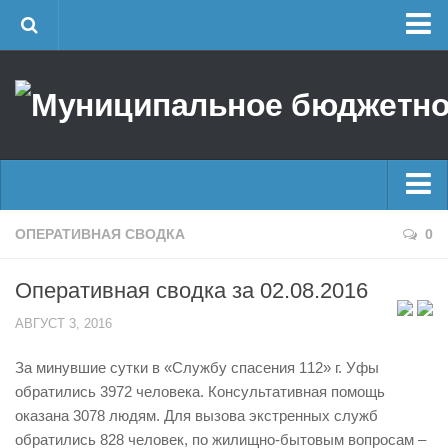
Главная
Об учреждении
Руководство
ЕДДС г. Уфы
Районные УГЗ
Главные новости
ОПЕРАТИВНАЯ СВОДКА
0
Поисково-спасательный отряд г. Уфы
Новости
Учебно-методический отдел
Оперативная сводка за 02.08.2016
Оперативная сводка
Центр размещения пострадавших
АВГУСТ 3, 2016
Архив
Раскрытие информации
За минувшие сутки в «Службу спасения 112» г. Уфы
Отчеты о реализации муниципальных программ
Половодье
обратились 3972 человека. Консультативная помощь
Документы
Купальный сезон
оказана 3078 людям. Для вызова экстренных служб
История
обратились 828 человек, по жилищно-бытовым вопросам –