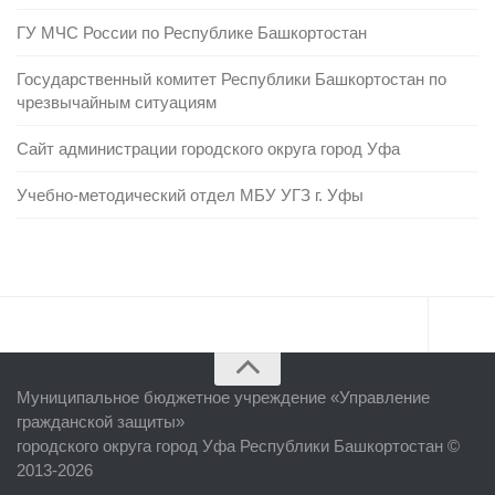
ГУ МЧС России по Республике Башкортостан
Государственный комитет Республики Башкортостан по
чрезвычайным ситуациям
Сайт администрации городского округа город Уфа
Учебно-методический отдел МБУ УГЗ г. Уфы
Главная
Муниципальное бюджетное учреждение «
Управление
Об учреждении
гражданской защиты
»
городского округа город Уфа Республики Башкортостан ©
Руководство
2013-2026
ЕДДС г. Уфы