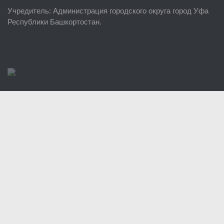
Учредитель
: Администрация городского округа город Уфа
Районные УГЗ
Республики Башкортостан.
Поисково-спасательный отряд г. Уфы
Учебно-методический отдел
Центр размещения пострадавших
Раскрытие информации
Отчеты о реализации муниципальных программ
Документы
История
Виды деятельности
Обслуживание опасных производственных объектов
Оказание платных образовательных услуг
УГЗ рекомендует
Памятки населению