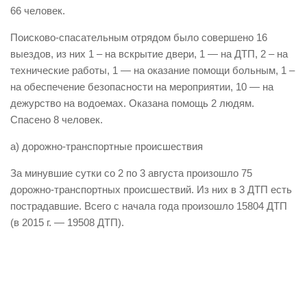
66 человек.
Виды деятельности
Поисково-спасательным отрядом было совершено 16
Обслуживание опасных производственных объектов
выездов, из них 1 – на вскрытие двери, 1 — на ДТП, 2 – на
Оказание платных образовательных услуг
технические работы, 1 — на оказание помощи больным, 1 –
на обеспечение безопасности на мероприятии, 10 — на
УГЗ рекомендует
дежурство на водоемах. Оказана помощь 2 людям.
Памятки населению
Спасено 8 человек.
Как стать спасателем
а) дорожно-транспортные происшествия
Уголок гражданской обороны
За минувшие сутки со 2 по 3 августа произошло 75
Пресс-центр
дорожно-транспортных происшествий. Из них в 3 ДТП есть
СМИ о нас
пострадавшие. Всего с начала года произошло 15804 ДТП
(в 2015 г. — 19508 ДТП).
Конкурсы
Наша работа
Фотогалерея
Обращения