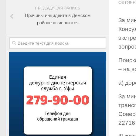
ОКТЯБРЬ
ПРЕДЫДУЩАЯ ЗАПИСЬ
Причины инцидента в Демском
За ми
районе выясняются
Консу
экстр
вопрос
Поиск
– на в
а) до
За ми
транс
Совер
22716 