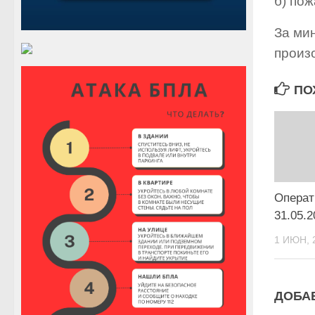
б) по
За ми
произо
ПО
Операт
31.05.2
1 ИЮН, 
ДОБА