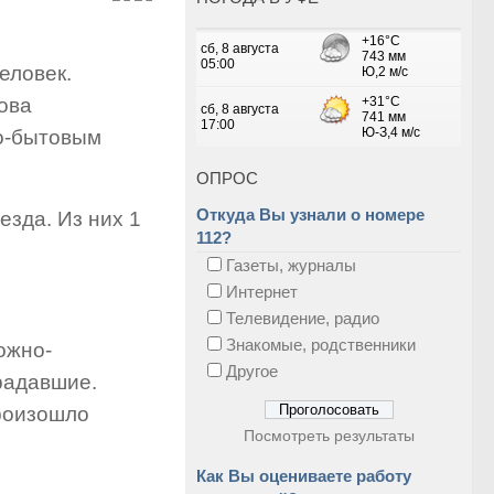
еловек.
ова
но-бытовым
ОПРОС
Откуда Вы узнали о номере
зда. Из них 1
112?
Газеты, журналы
Интернет
Телевидение, радио
Знакомые, родственники
ожно-
Другое
радавшие.
произошло
Посмотреть результаты
Как Вы оцениваете работу