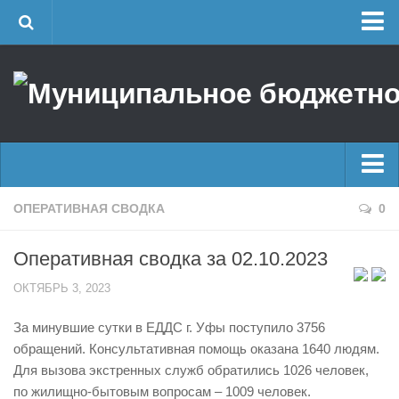
Главная
Об учреждении
Руководство
ЕДДС г. Уфы
Районные УГЗ
Главные новости
ОПЕРАТИВНАЯ СВОДКА
0
Поисково-спасательный отряд г. Уфы
Новости
Учебно-методический отдел
Оперативная сводка за 02.10.2023
Оперативная сводка
Центр размещения пострадавших
ОКТЯБРЬ 3, 2023
Архив
Раскрытие информации
За минувшие сутки в ЕДДС г. Уфы поступило 3756
Отчеты о реализации муниципальных программ
Половодье
обращений. Консультативная помощь оказана 1640 людям.
Документы
Купальный сезон
Для вызова экстренных служб обратились 1026 человек,
История
по жилищно-бытовым вопросам – 1009 человек.