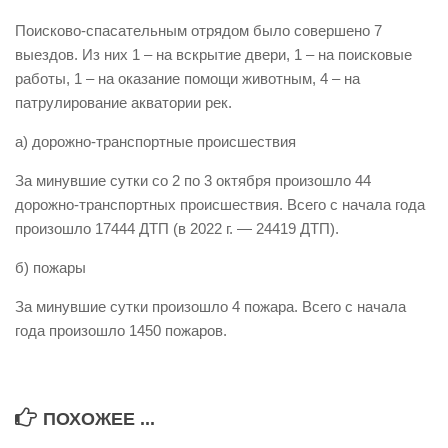
Виды деятельности
Поисково-спасательным отрядом было совершено 7
выездов. Из них 1 – на вскрытие двери, 1 – на поисковые
Обслуживание опасных производственных объектов
работы, 1 – на оказание помощи животным, 4 – на
Оказание платных образовательных услуг
патрулирование акватории рек.
УГЗ рекомендует
а) дорожно-транспортные происшествия
Памятки населению
За минувшие сутки со 2 по 3 октября произошло 44
Как стать спасателем
дорожно-транспортных происшествия. Всего с начала года
произошло 17444 ДТП (в 2022 г. — 24419 ДТП).
Уголок гражданской обороны
Пресс-центр
б) пожары
СМИ о нас
За минувшие сутки произошло 4 пожара. Всего с начала
года произошло 1450 пожаров.
Конкурсы
Наша работа
Фотогалерея
ПОХОЖЕЕ ...
Обращения