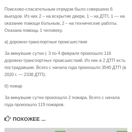
Виды деятельности
Поисково-спасательным отрядом было совершено 6
выездов. Из них 2 – на вскрытие двери, 1 – на ДТП, 1 — на
Обслуживание опасных производственных объектов
оказание помощи больным, 2 – на технические работы.
Оказание платных образовательных услуг
Оказана помощь 1 человеку.
УГЗ рекомендует
а) дорожно-транспортные происшествия
Памятки населению
За минувшие сутки с 3 по 4 февраля произошло 116
Как стать спасателем
дорожно-транспортных происшествий. Из них в 2 ДТП есть
пострадавшие. Всего с начала года произошло 3540 ДТП (в
Уголок гражданской обороны
2020 г. — 2338 ДТП).
Пресс-центр
б) пожар
СМИ о нас
За минувшие сутки произошло 2 пожара. Всего с начала
Конкурсы
года произошло 119 пожаров.
Наша работа
Фотогалерея
ПОХОЖЕЕ ...
Обращения