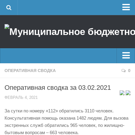
Главная
Об учреждении
Руководство
ЕДДС г. Уфы
Районные УГЗ
Главные новости
ОПЕРАТИВНАЯ СВОДКА
0
Поисково-спасательный отряд г. Уфы
Новости
Учебно-методический отдел
Оперативная сводка за 03.02.2021
Оперативная сводка
Центр размещения пострадавших
ФЕВРАЛЬ 4, 2021
Архив
Раскрытие информации
За сутки по номеру «112» обратились 3110 человек.
Отчеты о реализации муниципальных программ
Половодье
Консультативная помощь оказана 1482 людям. Для вызова
Документы
Купальный сезон
экстренных служб обратились 965 человек, по жилищно-
История
бытовым вопросам – 663 человека.