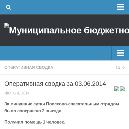
Главная
Об учреждении
Руководство
ЕДДС г. Уфы
Районные УГЗ
Главные новости
ОПЕРАТИВНАЯ СВОДКА
0
Поисково-спасательный отряд г. Уфы
Новости
Учебно-методический отдел
Оперативная сводка за 03.06.2014
Оперативная сводка
Центр размещения пострадавших
ИЮНЬ 4, 2014
Архив
Раскрытие информации
За минувшие сутки Поисково-спасательным отрядом
Отчеты о реализации муниципальных программ
Половодье
было совершено 2 выезда.
Документы
Купальный сезон
Получил помощь 1 человек.
История