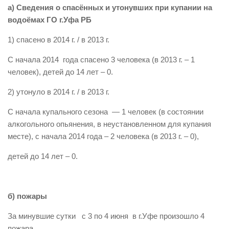
а) Сведения о спасённых и утонувших при купании на
Виды деятельности
водоёмах ГО г.Уфа РБ
Обслуживание опасных производственных объектов
1) спасено в 2014 г. / в 2013 г.
Оказание платных образовательных услуг
С начала 2014 года спасено 3 человека (в 2013 г. – 1
УГЗ рекомендует
человек), детей до 14 лет – 0.
Памятки населению
2) утонуло в 2014 г. / в 2013 г.
Как стать спасателем
С начала купального сезона — 1 человек (в состоянии
Уголок гражданской обороны
алкогольного опьянения, в неустановленном для купания
Пресс-центр
месте), с начала 2014 года – 2 человека (в 2013 г. – 0),
СМИ о нас
детей до 14 лет – 0.
Конкурсы
Наша работа
б) пожары
Фотогалерея
За минувшие сутки с 3 по 4 июня в г.Уфе произошло 4
Обращения
пожара.