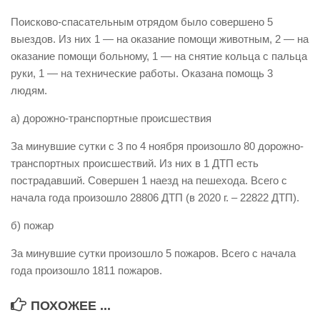
Виды деятельности
Поисково-спасательным отрядом было совершено 5
выездов. Из них 1 — на оказание помощи животным, 2 — на
Обслуживание опасных производственных объектов
оказание помощи больному, 1 — на снятие кольца с пальца
Оказание платных образовательных услуг
руки, 1 — на технические работы. Оказана помощь 3
людям.
УГЗ рекомендует
Памятки населению
а) дорожно-транспортные происшествия
Как стать спасателем
За минувшие сутки с 3 по 4 ноября произошло 80 дорожно-
транспортных происшествий. Из них в 1 ДТП есть
Уголок гражданской обороны
пострадавший. Совершен 1 наезд на пешехода. Всего с
Пресс-центр
начала года произошло 28806 ДТП (в 2020 г. – 22822 ДТП).
СМИ о нас
б) пожар
Конкурсы
За минувшие сутки произошло 5 пожаров. Всего с начала
Наша работа
года произошло 1811 пожаров.
Фотогалерея
ПОХОЖЕЕ ...
Обращения