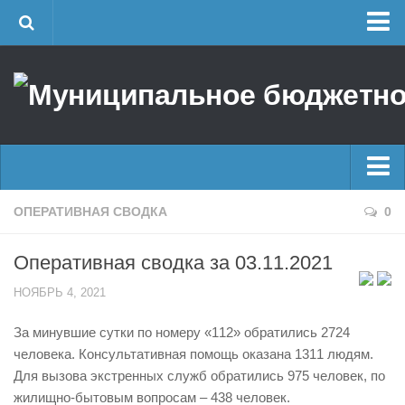
Главная
Об учреждении
Руководство
ЕДДС г. Уфы
Районные УГЗ
Главные новости
ОПЕРАТИВНАЯ СВОДКА
0
Поисково-спасательный отряд г. Уфы
Новости
Учебно-методический отдел
Оперативная сводка за 03.11.2021
Оперативная сводка
Центр размещения пострадавших
НОЯБРЬ 4, 2021
Архив
Раскрытие информации
За минувшие сутки по номеру «112» обратились 2724
Отчеты о реализации муниципальных программ
Половодье
человека. Консультативная помощь оказана 1311 людям.
Документы
Купальный сезон
Для вызова экстренных служб обратились 975 человек, по
История
жилищно-бытовым вопросам – 438 человек.