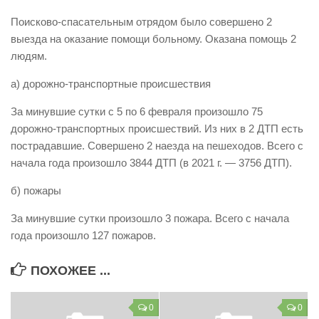
Виды деятельности
Поисково-спасательным отрядом было совершено 2
выезда на оказание помощи больному. Оказана помощь 2
Обслуживание опасных производственных объектов
людям.
Оказание платных образовательных услуг
а) дорожно-транспортные происшествия
УГЗ рекомендует
За минувшие сутки с 5 по 6 февраля произошло 75
Памятки населению
дорожно-транспортных происшествий. Из них в 2 ДТП есть
Как стать спасателем
пострадавшие. Совершено 2 наезда на пешеходов. Всего с
начала года произошло 3844 ДТП (в 2021 г. — 3756 ДТП).
Уголок гражданской обороны
Пресс-центр
б) пожары
СМИ о нас
За минувшие сутки произошло 3 пожара. Всего с начала
года произошло 127 пожаров.
Конкурсы
Наша работа
ПОХОЖЕЕ ...
Фотогалерея
0
0
Обращения