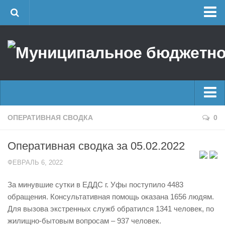
Главная
Об учреждении
Руководство
ЕДДС г. Уфы
Районные УГЗ
Главные новости
ОПЕРАТИВНАЯ СВОДКА
0
Поисково-спасательный отряд г. Уфы
Новости
Учебно-методический отдел
Оперативная сводка за 05.02.2022
Оперативная сводка
Центр размещения пострадавших
ФЕВРАЛЬ 6, 2022
Архив
Раскрытие информации
За минувшие сутки в ЕДДС г. Уфы поступило 4483
Отчеты о реализации муниципальных программ
Половодье
обращения. Консультативная помощь оказана 1656 людям.
Документы
Купальный сезон
Для вызова экстренных служб обратился 1341 человек, по
История
жилищно-бытовым вопросам – 937 человек.