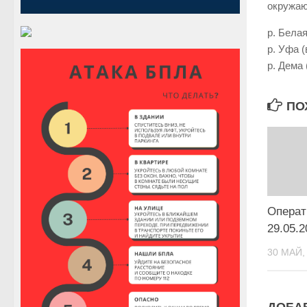
окружаю
р. Белая
р. Уфа (
р. Дема 
ПО
Операт
29.05.2
30 МАЙ,
ДОБА