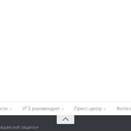
ости
УГЗ рекомендует
Пресс-центр
Фотог
ажданской защиты
»