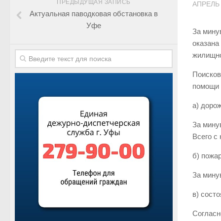
ПРЕДЫДУЩАЯ ЗАПИСЬ
АПРЕЛЬ 
Актуальная паводковая обстановка в
Уфе
За мину
оказана
жилищно
Поисков
помощи 
а) доро
За мину
Всего с
б) пожа
За мину
в) сост
Согласн