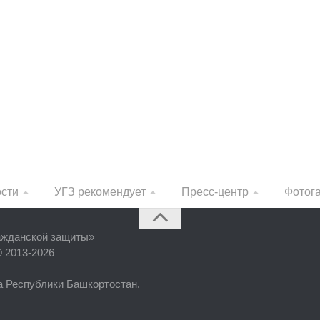
ости
УГЗ рекомендует
Пресс-центр
Фотог
ажданской защиты
»
© 2013-2026
фа Республики Башкортостан.