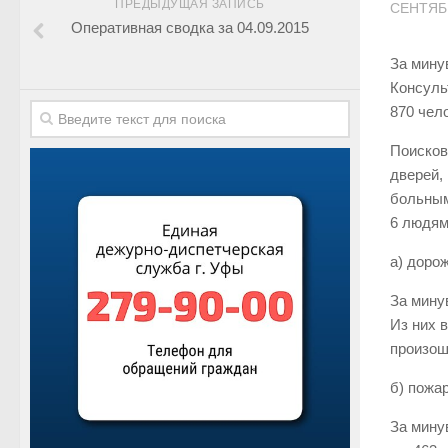
ПРЕДЫДУЩАЯ ЗАПИСЬ
СЕНТЯБР
Оперативная сводка за 04.09.2015
За мину
Консуль
870 чел
Поисков
дверей,
больным
6 людям
а) доро
За мину
Из них 
произош
б) пожа
За мину