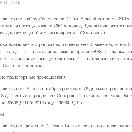
Ь 6, 2015
вшие сутки в «Службу спасения 112» г. Уфы обратились 3613 че
тативная помощь оказана 2661 человеку. Для вызова экстренны
овек, по жилищно-бытовым вопросам – 82 человека.
о-спасательным отрядом было совершено 13 выездов, из них 5
 1 – на ДТП, 1 — на оказание помощи бригаде «03», 1 – на оказа
, 3 – на оказание помощи животным, 2 — на технические работ
. Спасено 2 человека.
жно-транспортные происшествия
вшие сутки с 5 по 6 сентября произошло 76 дорожно-транспорт
в 3 ДТП есть пострадавшие. Совершен 1 наезд на пешехода. Всег
ло 22606 ДТП (в 2014 году – 38068 ДТП).
ры
вшие сутки произошел 1 пожар. Всего с начала года произошло 