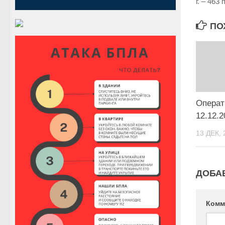
г. – 463
ПО
Операт
12.12.2
13 ДЕК, 
ДОБА
Комм