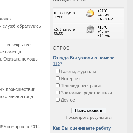
ловек.
х служб обратились
 — на вскрытие
ОПРОС
ние помощи
Откуда Вы узнали о номере
ы. Оказана помощь
112?
Газеты, журналы
Интернет
Телевидение, радио
ных происшествий.
Знакомые, родственники
о с начала года
Другое
Посмотреть результаты
469 пожаров (в 2014
Как Вы оцениваете работу