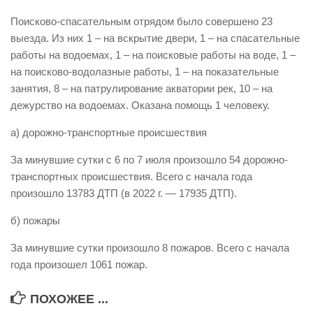
Виды деятельности
Поисково-спасательным отрядом было совершено 23
выезда. Из них 1 – на вскрытие двери, 1 – на спасательные
Обслуживание опасных производственных объектов
работы на водоемах, 1 – на поисковые работы на воде, 1 –
Оказание платных образовательных услуг
на поисково-водолазные работы, 1 – на показательные
занятия, 8 – на патрулирование акватории рек, 10 – на
УГЗ рекомендует
дежурство на водоемах. Оказана помощь 1 человеку.
Памятки населению
а) дорожно-транспортные происшествия
Как стать спасателем
За минувшие сутки с 6 по 7 июля произошло 54 дорожно-
Уголок гражданской обороны
транспортных происшествия. Всего с начала года
Пресс-центр
произошло 13783 ДТП (в 2022 г. — 17935 ДТП).
СМИ о нас
б) пожары
Конкурсы
За минувшие сутки произошло 8 пожаров. Всего с начала
Наша работа
года произошел 1061 пожар.
Фотогалерея
ПОХОЖЕЕ ...
Обращения