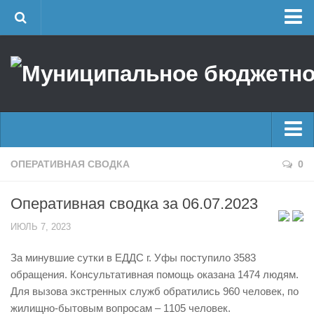
Главная
Об учреждении
Руководство
ЕДДС г. Уфы
Районные УГЗ
Главные новости
ОПЕРАТИВНАЯ СВОДКА
0
Поисково-спасательный отряд г. Уфы
Новости
Учебно-методический отдел
Оперативная сводка за 06.07.2023
Оперативная сводка
Центр размещения пострадавших
ИЮЛЬ 7, 2023
Архив
Раскрытие информации
За минувшие сутки в ЕДДС г. Уфы поступило 3583
Отчеты о реализации муниципальных программ
Половодье
обращения. Консультативная помощь оказана 1474 людям.
Документы
Купальный сезон
Для вызова экстренных служб обратились 960 человек, по
История
жилищно-бытовым вопросам – 1105 человек.