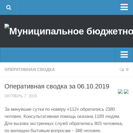
Главная
Об учреждении
Руководство
ЕДДС г. Уфы
Районные УГЗ
Главные новости
ОПЕРАТИВНАЯ СВОДКА
0
Поисково-спасательный отряд г. Уфы
Новости
Учебно-методический отдел
Оперативная сводка за 06.10.2019
Оперативная сводка
Центр размещения пострадавших
ОКТЯБРЬ 7, 2019
Архив
Раскрытие информации
За минувшие сутки по номеру «112» обратились 2380
Отчеты о реализации муниципальных программ
Половодье
человек. Консультативная помощь оказана 1189 людям.
Документы
Купальный сезон
Для вызова экстренных служб обратились 803 человека,
История
по жилищно-бытовым вопросам – 388 человек.