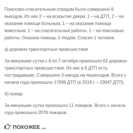
Виды деятельности
Поисково-спасательным отрядом было совершено 8
выездов. Из них 2 – на вскрытие двери, 1 – на ДТП, 2 – на
Обслуживание опасных производственных объектов
оказание помощи больным, 1 – на оказание помощи
Оказание платных образовательных услуг
животным, 1 – на спасательные работы, 1 – на поисковые
работы. Оказана помощь 3 людям. Спасен 1 человек.
УГЗ рекомендует
Памятки населению
а) дорожно-транспортные происшествия
Как стать спасателем
За минувшие сутки с 6 по 7 октября произошло 62 дорожно-
транспортных происшествия. Из них в 6 ДТП есть
Уголок гражданской обороны
пострадавшие. Совершено 3 наезда на пешеходов. Всего с
Пресс-центр
начала года произошло 17896 ДТП (в 2018 г. – 23047 ДТП).
СМИ о нас
б) пожар
Конкурсы
За минувшие сутки произошло 11 пожаров. Всего с начала
Наша работа
года произошло 2078 пожаров.
Фотогалерея
ПОХОЖЕЕ ...
Обращения