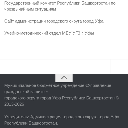
Государственный комитет Республики Башкортостан по
чрезвычайным ситуациям
Сайт администрации городского округа город Уфа
Учебно-методический отдел МБУ УГЗ г. Уфы
Главная
Муниципальное бюджетное учреждение «
Управление
Об учреждении
гражданской защиты
»
городского округа город Уфа Республики Башкортостан ©
Руководство
2013-2026
ЕДДС г. Уфы
Учредитель
: Администрация городского округа город Уфа
Районные УГЗ
Республики Башкортостан.
Поисково-спасательный отряд г. Уфы