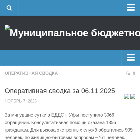
Главная
Об учреждении
Руководство
ЕДДС г. Уфы
Районные УГЗ
Главные новости
ОПЕРАТИВНАЯ СВОДКА
0
Поисково-спасательный отряд г. Уфы
Новости
Учебно-методический отдел
Оперативная сводка за 06.11.2025
Оперативная сводка
Центр размещения пострадавших
НОЯБРЬ 7, 2025
Архив
Раскрытие информации
За минувшие сутки в ЕДДС г. Уфы поступило 3066
Отчеты о реализации муниципальных программ
Половодье
обращений. Консультативная помощь оказана 1396
Документы
Купальный сезон
гражданам. Для вызова экстренных служб обратились 909
История
человек, по жилищно-бытовым вопросам –761 человек.