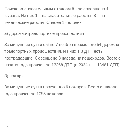
Виды деятельности
Поисково-спасательным отрядом было совершено 4
выезда. Из них 1 – на спасательные работы, 3 – на
Обслуживание опасных производственных объектов
технические работы. Спасен 1 человек.
Оказание платных образовательных услуг
а) дорожно-транспортные происшествия
УГЗ рекомендует
За минувшие сутки с 6 по 7 ноября произошло 54 дорожно-
Памятки населению
транспортных происшествия. Из них в 3 ДТП есть
Как стать спасателем
пострадавшие. Совершено 3 наезда на пешеходов. Всего с
начала года произошло 13269 ДТП (в 2024 г. — 13481 ДТП).
Уголок гражданской обороны
Пресс-центр
б) пожары
СМИ о нас
За минувшие сутки произошло 6 пожаров. Всего с начала
года произошло 1095 пожаров.
Конкурсы
Наша работа
Фотогалерея
Обращения