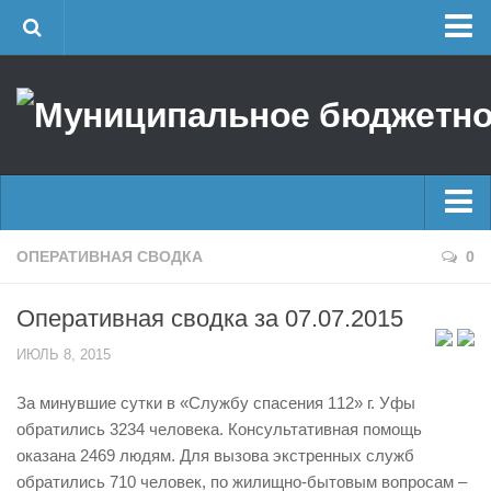
Главная
Об учреждении
Руководство
ЕДДС г. Уфы
Районные УГЗ
Главные новости
ОПЕРАТИВНАЯ СВОДКА
0
Поисково-спасательный отряд г. Уфы
Новости
Учебно-методический отдел
Оперативная сводка за 07.07.2015
Оперативная сводка
Центр размещения пострадавших
ИЮЛЬ 8, 2015
Архив
Раскрытие информации
За минувшие сутки в «Службу спасения 112» г. Уфы
Отчеты о реализации муниципальных программ
Половодье
обратились 3234 человека. Консультативная помощь
Документы
Купальный сезон
оказана 2469 людям. Для вызова экстренных служб
История
обратились 710 человек, по жилищно-бытовым вопросам –