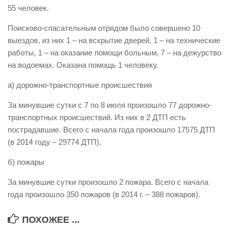
55 человек.
Виды деятельности
Поисково-спасательным отрядом было совершено 10
Обслуживание опасных производственных объектов
выездов, из них 1 – на вскрытие дверей, 1 – на технические
Оказание платных образовательных услуг
работы, 1 – на оказание помощи больным, 7 – на дежурство
на водоемах. Оказана помощь 1 человеку.
УГЗ рекомендует
Памятки населению
а) дорожно-транспортные происшествия
Как стать спасателем
За минувшие сутки с 7 по 8 июля произошло 77 дорожно-
транспортных происшествий. Из них в 2 ДТП есть
Уголок гражданской обороны
пострадавшие. Всего с начала года произошло 17575 ДТП
Пресс-центр
(в 2014 году – 29774 ДТП).
СМИ о нас
б) пожары
Конкурсы
За минувшие сутки произошло 2 пожара. Всего с начала
Наша работа
года произошло 350 пожаров (в 2014 г. – 388 пожаров).
Фотогалерея
ПОХОЖЕЕ ...
Обращения