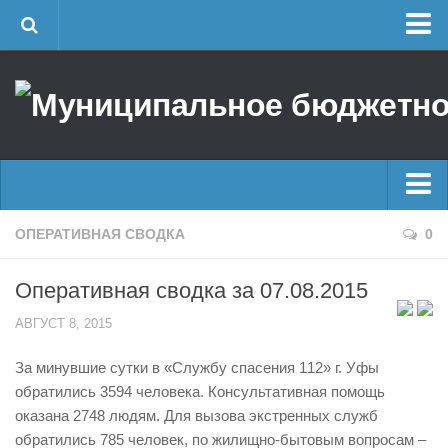
Главная
Об учреждении
Руководство
ЕДДС г. Уфы
Районные УГЗ
Главные новости
ОПЕРАТИВНАЯ СВОДКА
0
Поисково-спасательный отряд г. Уфы
Новости
Учебно-методический отдел
Оперативная сводка за 07.08.2015
Оперативная сводка
Центр размещения пострадавших
АВГУСТ 8, 2015
Архив
Раскрытие информации
За минувшие сутки в «Службу спасения 112» г. Уфы
Отчеты о реализации муниципальных программ
Половодье
обратились 3594 человека. Консультативная помощь
Документы
Купальный сезон
оказана 2748 людям. Для вызова экстренных служб
История
обратились 785 человек, по жилищно-бытовым вопросам –