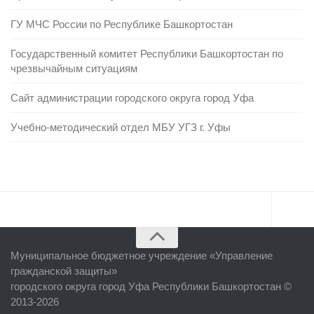
ГУ МЧС России по Республике Башкортостан
Государственный комитет Республики Башкортостан по
чрезвычайным ситуациям
Сайт администрации городского округа город Уфа
Учебно-методический отдел МБУ УГЗ г. Уфы
Главная
Муниципальное бюджетное учреждение «
Управление
Об учреждении
гражданской защиты
»
городского округа город Уфа Республики Башкортостан ©
Руководство
2013-2026
ЕДДС г. Уфы