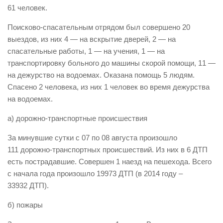
61 человек.
Виды деятельности
Поисково-спасательным отрядом был совершено 20
Обслуживание опасных производственных объектов
выездов, из них 4 — на вскрытие дверей, 2 — на
Оказание платных образовательных услуг
спасательные работы, 1 — на учения, 1 — на
транспортировку больного до машины скорой помощи, 11 —
УГЗ рекомендует
на дежурство на водоемах. Оказана помощь 5 людям.
Памятки населению
Спасено 2 человека, из них 1 человек во время дежурства
Как стать спасателем
на водоемах.
Уголок гражданской обороны
а) дорожно-транспортные происшествия
Пресс-центр
За минувшие сутки с 07 по 08 августа произошло
СМИ о нас
111 дорожно-транспортных происшествий. Из них в 6 ДТП
есть пострадавшие. Совершен 1 наезд на пешехода. Всего
Конкурсы
с начала года произошло 19973 ДТП (в 2014 году –
Наша работа
33932 ДТП).
Фотогалерея
б) пожары
Обращения