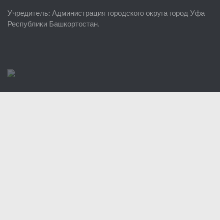
Учредитель
: Администрация городского округа город Уфа
Районные УГЗ
Республики Башкортостан.
Поисково-спасательный отряд г. Уфы
Учебно-методический отдел
Центр размещения пострадавших
Раскрытие информации
Отчеты о реализации муниципальных программ
Документы
История
Виды деятельности
Обслуживание опасных производственных объектов
Оказание платных образовательных услуг
УГЗ рекомендует
Памятки населению