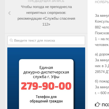
ПРЕДЫДУЩАЯ ЗАПИСЬ
НОЯБРЬ 
Чтобы погода не преподнесла
неприятных сюрпризов:
За мину
рекомендации «Службы спасения
Консуль
112»
882 чел
Поисков
1 – на 
человек
а) доро
За мину
них в 3
28574 Д
б) пожа
За мину
г. – 600
ПО