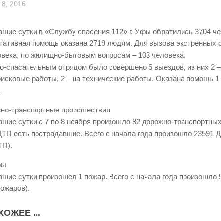
8, 2016
вшие сутки в «Службу спасения 112» г. Уфы обратились 3704 че
тативная помощь оказана 2719 людям. Для вызова экстренных 
овека, по жилищно-бытовым вопросам – 103 человека.
о-спасательным отрядом было совершено 5 выездов, из них 2 –
поисковые работы, 2 – на технические работы. Оказана помощь 1
.
жно-транспортные происшествия
вшие сутки с 7 по 8 ноября произошло 82 дорожно-транспортны
 ДТП есть пострадавшие. Всего с начала года произошло 23591 ДТ
ТП).
ры
вшие сутки произошел 1 пожар. Всего с начала года произошло 
 пожаров).
ХОЖЕЕ ...