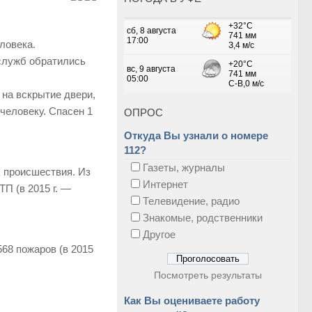
ловека.
служб обратились
 на вскрытие двери,
 человеку. Спасен 1
ОПРОС
Откуда Вы узнали о номере
112?
Газеты, журналы
х происшествия. Из
Интернет
П (в 2015 г. —
Телевидение, радио
Знакомые, родственники
Другое
568 пожаров (в 2015
Посмотреть результаты
Как Вы оцениваете работу