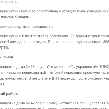
Ь 9, 2014
вшие сутки Поисково-спасательным отрядом было совершено 
а помощь 5 людям.
жно-транспортные происшествия.
вшие сутки с 8 по 9 сентября произошло 171 дорожно-транспор
но 4 наезда не пешеходов. Всего с начала года произошло 383
 ДТП).
й район.
 напротив дома № 13 по ул. Ухтомского гр.Ф., управляя а/м Т
л наезд на пешехода гр.Б., который переходил проезжую част
овленном месте. В результате ДТП пешеход, после оказания ме
№3.
ий район.
 напротив дома № 42 по ул. Коммунистическая гр.К., управляя а
л наезд на пешехода гр.А., который переходил проезжую часть 