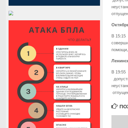
неустан
отпущен
Октябрь
В 15:15
соверши
помощи,
Ленинск
В 19:55
допусти
неустан
отпуще
ПО