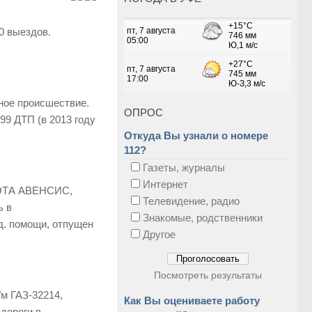
10 выездов.
тное происшествие.
ОПРОС
99 ДТП (в 2013 году
Откуда Вы узнали о номере
112?
Газеты, журналы
Интернет
ОЙОТА АВЕНСИС,
Телевидение, радио
ь в
Знакомые, родственники
д. помощи, отпущен
Другое
Посмотреть результаты
/м ГАЗ-32214,
Как Вы оцениваете работу
дороги в