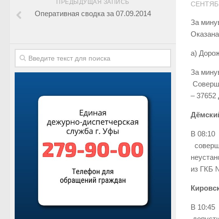
ПРЕДЫДУЩАЯ ЗАПИСЬ
СЕНТЯБР
Оперативная сводка за 07.09.2014
За мину
Оказан
а) Доро
За мину
Соверше
– 37652
Дёмски
В 08:10
соверши
неустан
из ГКБ 
Кировск
В 10:45
допусти