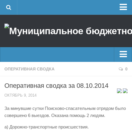
Главная
Об учреждении
Руководство
ЕДДС г. Уфы
Районные УГЗ
Главные новости
ОПЕРАТИВНАЯ СВОДКА
0
Поисково-спасательный отряд г. Уфы
Новости
Учебно-методический отдел
Оперативная сводка за 08.10.2014
Оперативная сводка
Центр размещения пострадавших
ОКТЯБРЬ 9, 2014
Архив
Раскрытие информации
За минувшие сутки Поисково-спасательным отрядом было
Отчеты о реализации муниципальных программ
Половодье
совершено 6 выездов. Оказана помощь 2 людям.
Документы
Купальный сезон
а) Дорожно-транспортные происшествия.
История