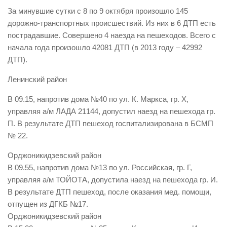
За минувшие сутки с 8 по 9 октября произошло 145
Виды деятельности
дорожно-транспортных происшествий. Из них в 6 ДТП есть
Обслуживание опасных производственных объектов
пострадавшие. Совершено 4 наезда на пешеходов. Всего с
начала года произошло 42081 ДТП (в 2013 году – 42992
Оказание платных образовательных услуг
ДТП).
УГЗ рекомендует
Ленинский район
Памятки населению
В 09.15, напротив дома №40 по ул. К. Маркса, гр. Х,
Как стать спасателем
управляя а/м ЛАДА 21144, допустил наезд на пешехода гр.
Уголок гражданской обороны
П. В результате ДТП пешеход госпитализирована в БСМП
Пресс-центр
№ 22.
СМИ о нас
Орджоникидзевский район
В 09.55, напротив дома №13 по ул. Российская, гр. Г,
Конкурсы
управляя а/м ТОЙОТА, допустила наезд на пешехода гр. И.
Наша работа
В результате ДТП пешеход, после оказания мед. помощи,
Фотогалерея
отпущен из ДГКБ №17.
Орджоникидзевский район
Обращения