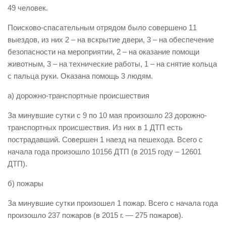
49 человек.
Виды деятельности
Поисково-спасательным отрядом было совершено 11
Обслуживание опасных производственных объектов
выездов, из них 2 – на вскрытие двери, 3 – на обеспечение
Оказание платных образовательных услуг
безопасности на мероприятии, 2 – на оказание помощи
животным, 3 – на технические работы, 1 – на снятие кольца
УГЗ рекомендует
с пальца руки. Оказана помощь 3 людям.
Памятки населению
а) дорожно-транспортные происшествия
Как стать спасателем
За минувшие сутки с 9 по 10 мая произошло 23 дорожно-
Уголок гражданской обороны
транспортных происшествия. Из них в 1 ДТП есть
Пресс-центр
пострадавший. Совершен 1 наезд на пешехода. Всего с
СМИ о нас
начала года произошло 10156 ДТП (в 2015 году – 12601
ДТП).
Конкурсы
б) пожары
Наша работа
Фотогалерея
За минувшие сутки произошел 1 пожар. Всего с начала года
произошло 237 пожаров (в 2015 г. — 275 пожаров).
Обращения