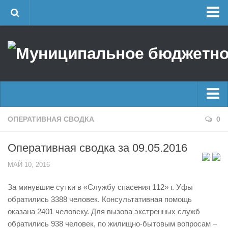
Главная
Об учреждении
Руководство
ЕДДС г. Уфы
Районные УГЗ
Главные новости
ОПЕРАТИВНАЯ СВОДКА
0
Поисково-спасательный отряд г. Уфы
Новости
Учебно-методический отдел
Оперативная сводка за 09.05.2016
Оперативная сводка
Центр размещения пострадавших
МАЙ 10, 2016
Архив
Раскрытие информации
За минувшие сутки в «Службу спасения 112» г. Уфы
Отчеты о реализации муниципальных программ
Половодье
обратились 3388 человек. Консультативная помощь
Документы
Купальный сезон
оказана 2401 человеку. Для вызова экстренных служб
История
обратились 938 человек, по жилищно-бытовым вопросам –