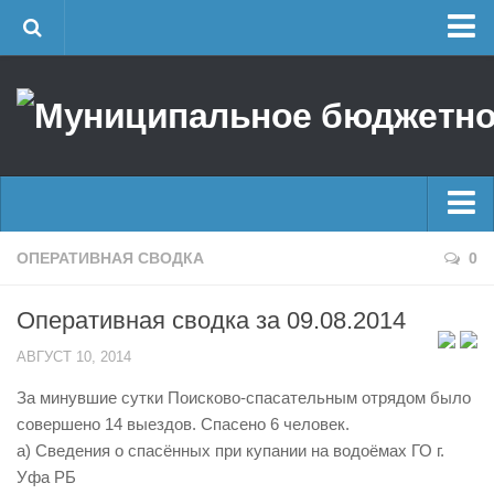
Главная
Об учреждении
Руководство
ЕДДС г. Уфы
Районные УГЗ
Главные новости
ОПЕРАТИВНАЯ СВОДКА
0
Поисково-спасательный отряд г. Уфы
Новости
Учебно-методический отдел
Оперативная сводка за 09.08.2014
Оперативная сводка
Центр размещения пострадавших
АВГУСТ 10, 2014
Архив
Раскрытие информации
За минувшие сутки Поисково-спасательным отрядом было
Отчеты о реализации муниципальных программ
Половодье
совершено 14 выездов. Спасено 6 человек.
Документы
а) Сведения о спасённых при купании на водоёмах ГО г.
Купальный сезон
Уфа РБ
История