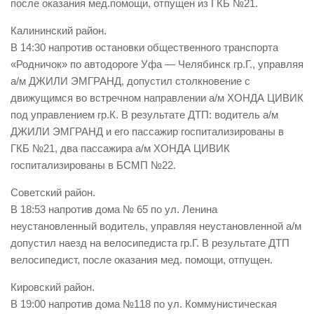
после оказания мед.помощи, отпущен из ГКБ №21.
Контакты
Калининский район.
Вакансии
В 14:30 напротив остановки общественного транспорта
«Родничок» по автодороге Уфа — Челябинск гр.Г., управляя
а/м ДЖИЛИ ЭМГРАНД, допустил столкновение с
движущимся во встречном направлении а/м ХОНДА ЦИВИК
под управлением гр.К. В результате ДТП: водитель а/м
ДЖИЛИ ЭМГРАНД и его пассажир госпитализированы в
ГКБ №21, два пассажира а/м ХОНДА ЦИВИК
госпитализированы в БСМП №22.
Советский район.
В 18:53 напротив дома № 65 по ул. Ленина
неустановленный водитель, управляя неустановленной а/м
допустил наезд на велосипедиста гр.Г. В результате ДТП
велосипедист, после оказания мед. помощи, отпущен.
Кировский район.
В 19:00 напротив дома №118 по ул. Коммунистическая