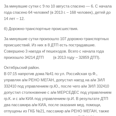
За минувшие сутки с 9 по 10 августа спасено — 6. С начала
Виды деятельности
года спасено 64 человекf (в 2013 г. – 168 человек), детей до
Обслуживание опасных производственных объектов
14 лет – 12.
Оказание платных образовательных услуг
б) Дорожно-транспортные происшествия.
УГЗ рекомендует
За минувшие сутки произошло 107 дорожно-транспортных
Памятки населению
происшествий. Из них в 8 ДТП есть пострадавшие.
Как стать спасателем
Совершено 3 наезда нf пешеходов. Всего с начала года
произошло 34214 ДТП (в 2013 году – 32859 ДТП).
Уголок гражданской обороны
Октябрьский район.
Пресс-центр
В 07:15 напротив дома №41 по ул. Российская гр.Ф.,
СМИ о нас
управляя а/м РЕНО МЕГАН, допустил наезд на а/м ЗИЛ
332410 под управлением гр.Ю., после чего а/м ЗИЛ 332410
Конкурсы
допустил столкновение с а/м МЕРСЕДЕС под управлением
Наша работа
гр.К. и с а/м КИА под управлением гр.И. В результате ДТП
Фотогалерея
два пассажира а/м КИА, после оказания мед. помощи,
отпущены из ГКБ №21, пассажир а/м РЕНО МЕГАН, также
Обращения