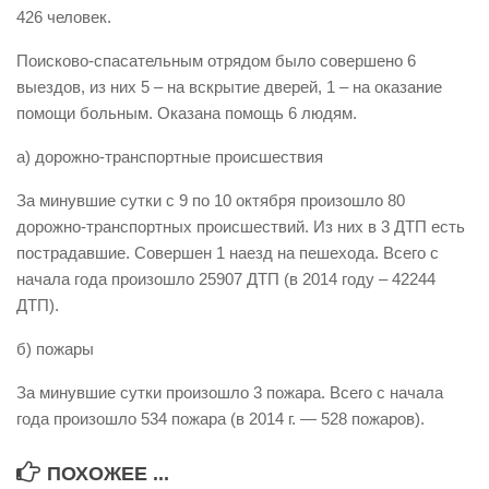
426 человек.
Виды деятельности
Поисково-спасательным отрядом было совершено 6
Обслуживание опасных производственных объектов
выездов, из них 5 – на вскрытие дверей, 1 – на оказание
Оказание платных образовательных услуг
помощи больным. Оказана помощь 6 людям.
УГЗ рекомендует
а) дорожно-транспортные происшествия
Памятки населению
За минувшие сутки с 9 по 10 октября произошло 80
Как стать спасателем
дорожно-транспортных происшествий. Из них в 3 ДТП есть
Уголок гражданской обороны
пострадавшие. Совершен 1 наезд на пешехода. Всего с
начала года произошло 25907 ДТП (в 2014 году – 42244
Пресс-центр
ДТП).
СМИ о нас
б) пожары
Конкурсы
За минувшие сутки произошло 3 пожара. Всего с начала
Наша работа
года произошло 534 пожара (в 2014 г. — 528 пожаров).
Фотогалерея
ПОХОЖЕЕ ...
Обращения