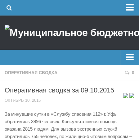
Главная
Об учреждении
Руководство
ЕДДС г. Уфы
Районные УГЗ
Главные новости
ОПЕРАТИВНАЯ СВОДКА
0
Поисково-спасательный отряд г. Уфы
Новости
Учебно-методический отдел
Оперативная сводка за 09.10.2015
Оперативная сводка
Центр размещения пострадавших
ОКТЯБРЬ 10, 2015
Архив
Раскрытие информации
За минувшие сутки в «Службу спасения 112» г. Уфы
Отчеты о реализации муниципальных программ
Половодье
обратились 3996 человек. Консультативная помощь
Документы
Купальный сезон
оказана 2815 людям. Для вызова экстренных служб
История
обратились 755 человек, по жилищно-бытовым вопросам –